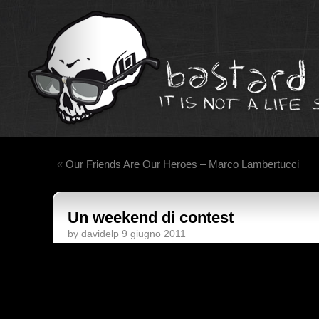
«
Our Friends Are Our Heroes – Marco Lambertucci
Un weekend di contest
by davidelp 9 giugno 2011