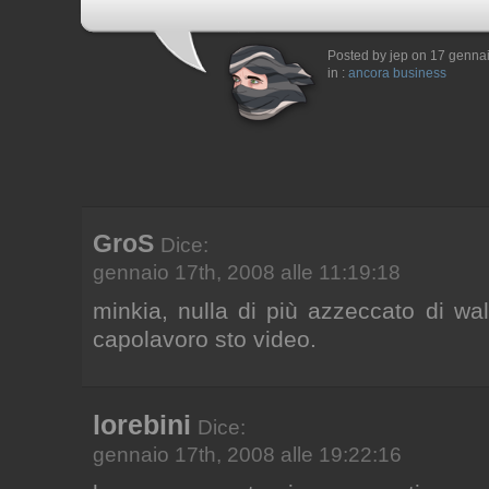
Posted by jep on 17 genna
in :
ancora business
GroS
Dice:
gennaio 17th, 2008 alle 11:19:18
minkia, nulla di più azzeccato di wa
capolavoro sto video.
lorebini
Dice:
gennaio 17th, 2008 alle 19:22:16