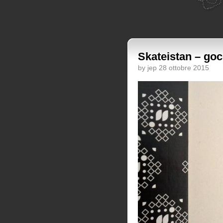
Skateistan – goc
by jep 28 ottobre 2015