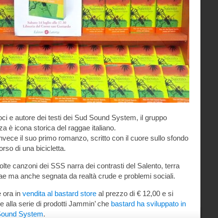
ci e autore dei testi dei Sud Sound System, il gruppo
a è icona storica del raggae italiano.
nvece il suo primo romanzo, scritto con il cuore sullo sfondo
rso di una bicicletta.
te canzoni dei SSS narra dei contrasti del Salento, terra
gae ma anche segnata da realtà crude e problemi sociali.
è ora in
vendita al bastard store
al prezzo di € 12,00 e si
alla serie di prodotti Jammin’ che
bastard ha sviluppato in
 Sound System
.