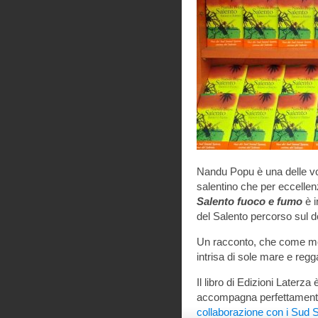
Nandu Popu è una delle vo
salentino che per eccellenz
Salento fuoco e fumo
è i
del Salento percorso sul do
Un racconto, che come mol
intrisa di sole mare e reg
Il libro di Edizioni Laterza 
accompagna perfettamente 
collaborazione con i Sud