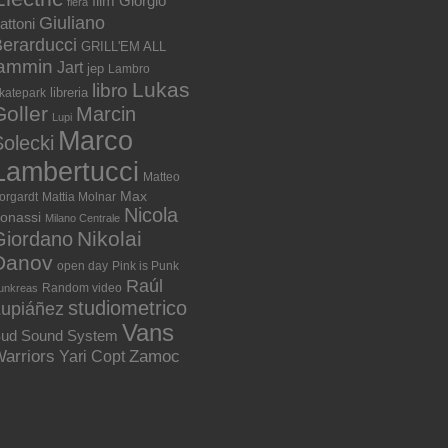
film
Giorgio
fiera
Giuliano
attoni
erarducci
GRILL'EM ALL
jammin
Jart
jep
Lambro
Lukas
libro
libreria
katepark
Goller
Marcin
Lupi
Marco
olecki
Lambertucci
Matteo
Max
orgardt
Mattia Molnar
Nicola
onassi
Milano Centrale
Nikolai
Giordano
Danov
open day
Pink is Punk
Raúl
Random video
unkreas
studiometrico
Lupiáñez
Vans
ud Sound System
arriors
Zamoc
Yari Copt