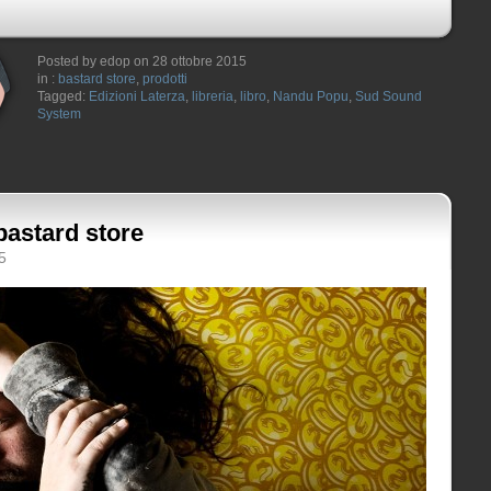
Posted by edop on 28 ottobre 2015
in :
bastard store
,
prodotti
Tagged:
Edizioni Laterza
,
libreria
,
libro
,
Nandu Popu
,
Sud Sound
System
bastard store
5