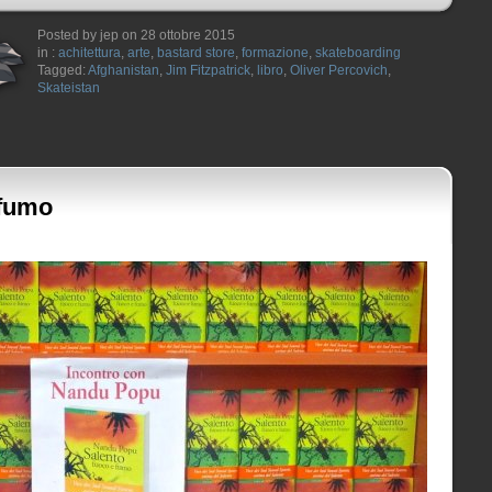
Posted by jep on 28 ottobre 2015
in :
achitettura
,
arte
,
bastard store
,
formazione
,
skateboarding
Tagged:
Afghanistan
,
Jim Fitzpatrick
,
libro
,
Oliver Percovich
,
Skateistan
 fumo