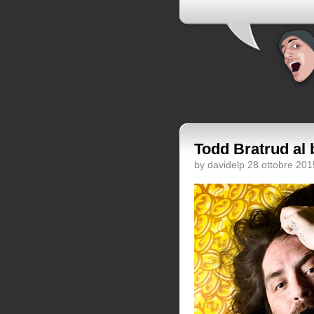
Todd Bratrud al 
by davidelp 28 ottobre 201