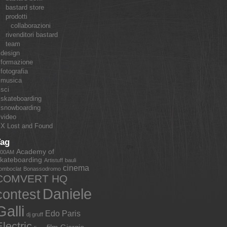
bastard store
prodotti
collaborazioni
rivenditori bastard
team
design
formazione
fotografia
musica
sci
skateboarding
snowboarding
video
X Lost and Found
Tag
Academy of
:00AM
kateboarding
Artistuff
bauli
cinema
omboclat
Bonassodromo
COMVERT HQ
Daniele
contest
Galli
Edo Paris
dj gruff
lectric