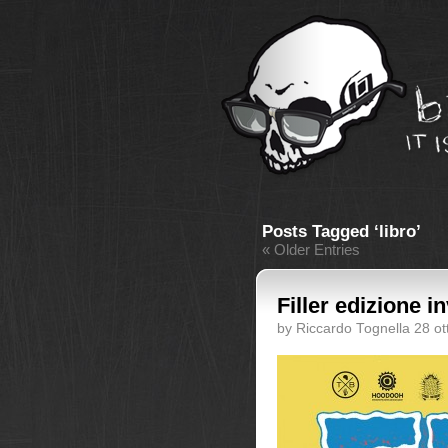
Posts Tagged ‘libro’
« Older Entries
Filler edizione i
by Riccardo Tognella 28 o