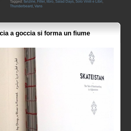
Tagged:
fanzine
,
Filler
,
libro
,
Salad Days
,
Solo Vinili e Libri
,
Thunderbeard
,
Vans
cia a goccia si forma un fiume