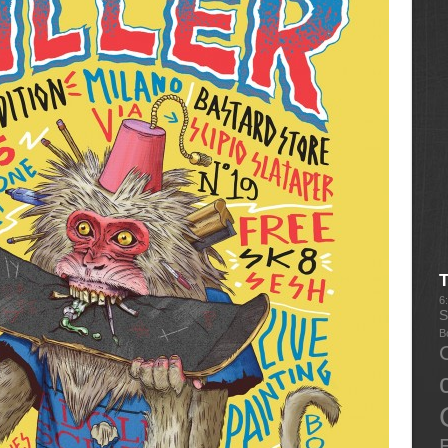
6
S
B
E