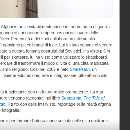
 Afghanistan inevitabilmente viene in mente l’idea di guerra
quando si conoscono le ripercussioni del lavoro dello
iver Percovich e dei suoi collaboratori attorno alla
appaiono piccoli raggi di luce. Lui è stato capace di vedere
 dato a questa fontana costruita dai Sovietici. Ha visto più in
abili per skateare, lui ha visto come utilizzare lo skateboard
care di trasformare il modo di vita di una città maltratata
alismo religioso. Cosi nel 2007 è nato
Skateistan
, un
 insieme educazione, arte e integrazione tutto attorno allo
tá funzionante con un futuro molto promettente. La sua
 futuro vengono raccontati nel libro
Skateistan: The Tale of
tan
. Il tutto con delle interviste, reportage sulla realtà afgana
 fotografie.
re per favorire l’integrazione sociale nelle citta nostrane.