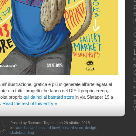
Z
B
S
S
B
B
ll’ illustrazione, grafica e più in generale all’arte legata al
P
te e a tutti i progetti che fanno del DIY il proprio credo,
volta proprio
qui da noi al bastard store
in via Slataper 19 a
S
).
Read the rest of this entry »
W
Posted by Riccardo Tognella on 28 ottobre 2015
in :
arte
,
bastard
,
bastard bowl
,
bastard store
,
design
,
skateboarding