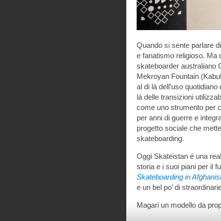
Quando si sente parlare di
e fanatismo religioso. Ma 
skateboarder australiano Ol
Mekroyan Fountain (Kabul) 
al di là dell’uso quotidiano
lá delle transizioni utilizz
come uno strumento per cer
per anni di guerre e integr
progetto sociale che mette
skateboarding.
Oggi Skateistan é una real
storia e i suoi piani per il
Skateboarding in Afghanis
e un bel po’ di straordinarie
Magari un modello da propor