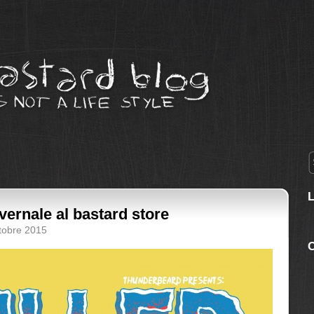
nvernale al bastard store
ttobre 2015
C