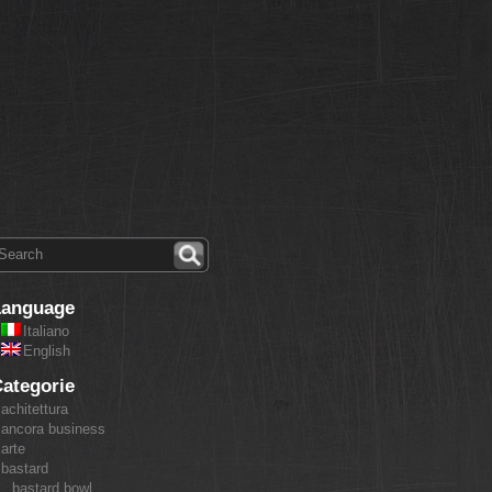
Language
Italiano
English
ategorie
achitettura
ancora business
arte
bastard
bastard bowl