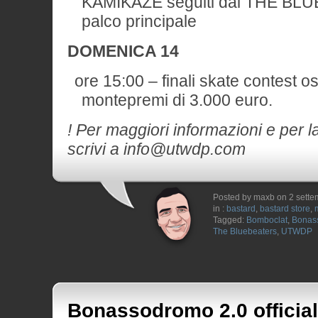
KAMIKAZE seguiti dai THE BL
palco principale
DOMENICA 14
ore 15:00 – finali skate contest 
montepremi di 3.000 euro.
! Per maggiori informazioni e per l
scrivi a info@utwdp.com
Posted by maxb on 2 sett
in :
bastard
,
bastard store
,
Tagged:
Bomboclat
,
Bonas
The Bluebeaters
,
UTWDP
Bonassodromo 2.0 official