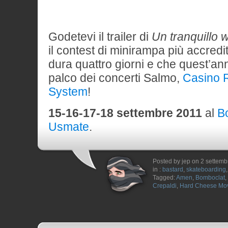
Godetevi il trailer di
Un tranquillo
il contest di minirampa più accredit
dura quattro giorni e che quest’ann
palco dei concerti Salmo,
Casino 
System
!
15-16-17-18 settembre 2011
al
B
Usmate
.
Posted by jep on 2 settem
in :
bastard
,
skateboarding
Tagged:
Amen
,
Bomboclat
,
Crepaldi
,
Hard Cheese Mo