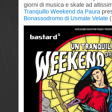
giorni di musica e skate ad altissim
Tranquillo Weekend da Paura
pres
Bonassodromo di Usmate Velate
(