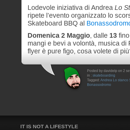
Lodevole iniziativa di Andrea
Lo S
ripete l’evento organizzato lo sc
Skateboard BBQ al
Bonassodromo
Domenica 2 Maggio
, dalle
13
fino
mangi e bevi a volontà, musica di P
flyer è pure figo, cosa volete di pi
Posted by davidelp on 2 s
in :
skateboarding
Tagged:
Andrea Lo stanco 
Bonassodromo
IT IS NOT A LIFESTYLE