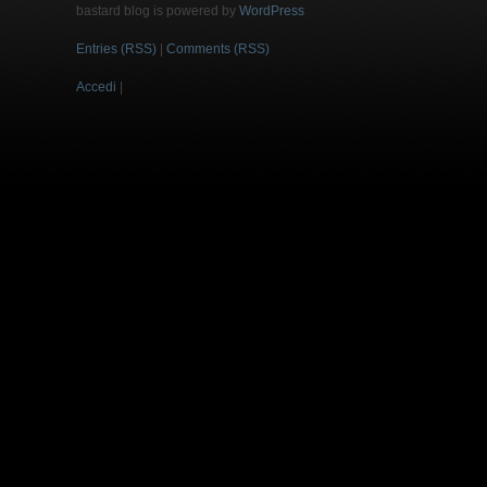
bastard blog is powered by
WordPress
Entries (RSS)
|
Comments (RSS)
Accedi
|