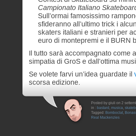
Campionato Italiano Skateboar
Sull’ormai famosissimo rampon
sfideranno all’ultimo trick i alcuni
skaters italiani e stranieri per 
euro di montepremi e il BURN be
Il tutto sarà accompagnato come al 
simpatia di GroS e dall’ottima musi
Se volete farvi un’idea guardate il
scorsa edizione.
Posted by giuli on 2 sette
in :
bastard
,
musica
,
skateb
Tagged:
Bomboclat
,
Bonas
Real Mackenzies