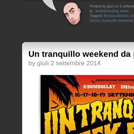
Posted by giuli on 2 sette
in :
skateboarding
,
team
Tagged:
Bonassodromo
,
Da
Danov
,
tranquillo weekend
Un tranquillo weekend da
by giuli 2 settembre 2014