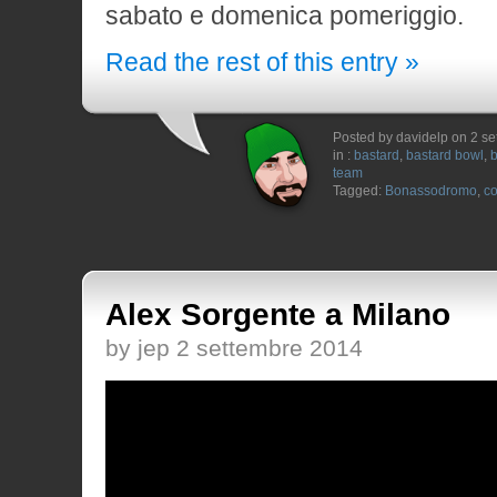
sabato e domenica pomeriggio.
Read the rest of this entry »
Posted by davidelp on 2 s
in :
bastard
,
bastard bowl
,
b
team
Tagged:
Bonassodromo
,
co
Alex Sorgente a Milano
by jep 2 settembre 2014