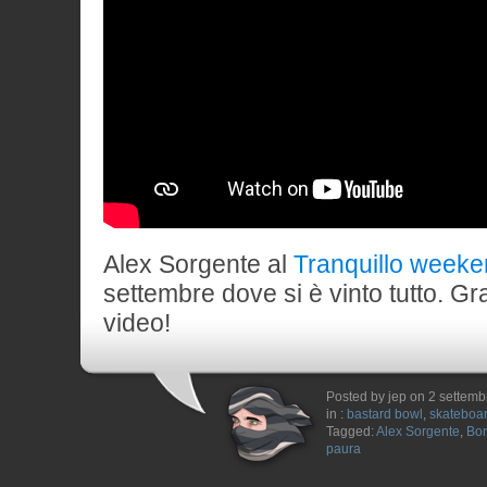
Alex Sorgente al
Tranquillo weeke
settembre dove si è vinto tutto. Gr
video!
Posted by jep on 2 settem
in :
bastard bowl
,
skateboa
Tagged:
Alex Sorgente
,
Bo
paura