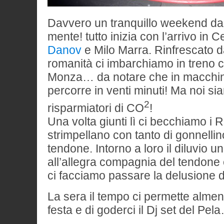
Davvero un tranquillo weekend da
mente! tutto inizia con l’arrivo in C
Danov
e Milo Marra. Rinfrescato d
romanità ci imbarchiamo in treno 
Monza… da notare che in macchina i
percorre in venti minuti! Ma noi si
2
risparmiatori di CO
!
Una volta giunti lì ci becchiamo i
strimpellano con tanto di gonnelli
tendone. Intorno a loro il diluvio u
all’allegra compagnia del tendone e
ci facciamo passare la delusione
La sera il tempo ci permette almeno
festa e di goderci il Dj set del Pel