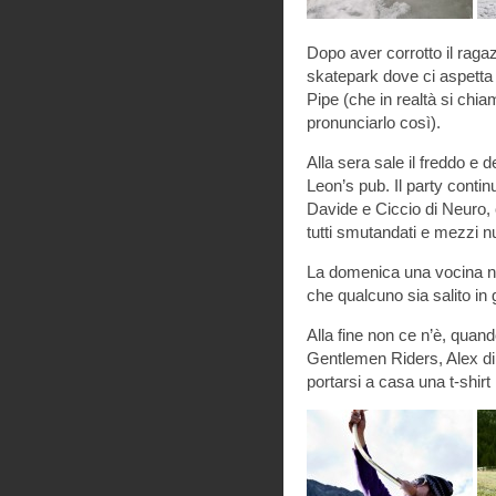
Dopo aver corrotto il ragaz
skatepark dove ci aspetta 
Pipe (che in realtà si chi
pronunciarlo così).
Alla sera sale il freddo e d
Leon’s pub. Il party contin
Davide e Ciccio di Neuro, 
tutti smutandati e mezzi nu
La domenica una vocina ne
che qualcuno sia salito in 
Alla fine non ce n’è, quand
Gentlemen Riders, Alex di F
portarsi a casa una t-shirt 