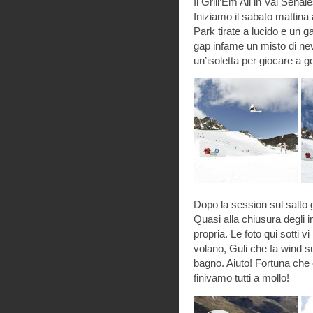
Il Grill’Em All in Val Senal
Iniziamo il sabato mattina 
Park tirate a lucido e un ga
gap infame un misto di neve
un’isoletta per giocare a go
Dopo la session sul salto g
Quasi alla chiusura degli i
propria. Le foto qui sotti 
volano, Guli che fa wind su
bagno. Aiuto! Fortuna che 
finivamo tutti a mollo!