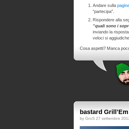
Andare sulla
pagina
“partecipa”.
Rispondere alla s
“quali sono i sopr
inviando la risposta 
veloci si aggiudich
Cosa aspetti? Manca poco e
bastard Grill’Em 
by GroS 27 settembre 201