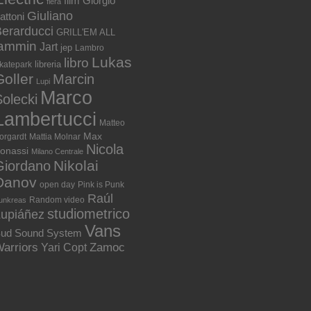
film
Giorgio
fiera
Giuliano
attoni
erarducci
GRILL'EM ALL
jammin
Jart
jep
Lambro
Lukas
libro
libreria
katepark
Goller
Marcin
Lupi
Marco
olecki
Lambertucci
Matteo
Max
orgardt
Mattia Molnar
Nicola
onassi
Milano Centrale
Nikolai
Giordano
Danov
open day
Pink is Punk
Raúl
Random video
unkreas
studiometrico
Lupiáñez
Vans
ud Sound System
arriors
Zamoc
Yari Copt