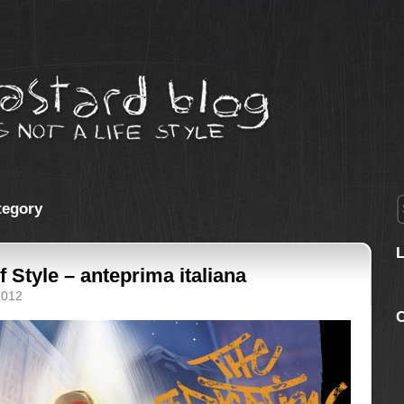
ategory
 Style – anteprima italiana
2012
C