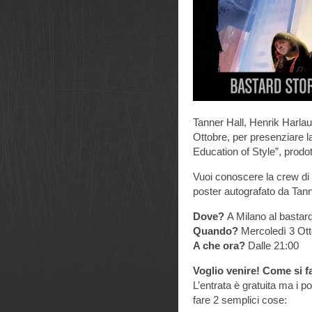
Tanner Hall, Henrik Harla
Ottobre, per presenziare l
Education of Style”, prodo
Vuoi conoscere la crew di I
poster autografato da Tann
Dove?
A Milano al bastard
Quando?
Mercoledì 3 Ot
A che ora?
Dalle 21:00
Voglio venire! Come si f
L’entrata è gratuita ma i po
fare 2 semplici cose: