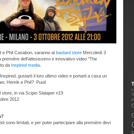
ut e Phil Casabon, saranno al
bastard store
Mercoledì 3
a première dell’attesissimo e innovativo video “The
tto da
Inspired media
.
nspired, gustarti il loro ultimo video e portarti a casa un
er, Henrik e Phil? Puoi!
6
 store, in via Scipio Slataper n19
S
tobre 2012
B
a?
sti sono limitati, e per poter partecipare alla première devi
E