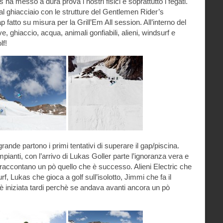
es ha messo a dura prova i nostri fisici e soprattutto i fegati.
al ghiacciaio con le strutture del Gentlemen Rider’s
p fatto su misura per la Grill’Em All session. All’interno del
, ghiaccio, acqua, animali gonfiabili, alieni, windsurf e
lf!
rande partono i primi tentativi di superare il gap/piscina.
mpianti, con l’arrivo di Lukas Goller parte l’ignoranza vera e
vi raccontano un pò quello che è successo. Alieni Electric che
rf, Lukas che gioca a golf sull’isolotto, Jimmi che fa il
è iniziata tardi perchè se andava avanti ancora un pò