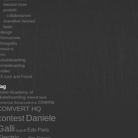
bastard store
prodotti
collaborazioni
rivenditori bastard
team
design
formazione
fotografia
musica
sci
skateboarding
snowboarding
video
X Lost and Found
Tag
Academy of
:00AM
kateboarding
Artistuff
bauli
cinema
omboclat
Bonassodromo
COMVERT HQ
Daniele
contest
Galli
Edo Paris
dj gruff
lectric