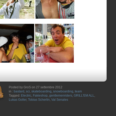
Posted by GroS on 27 settembre 2012
in :
bastard
,
sci
,
skateboarding
,
snowboarding
,
team
Tagged:
Electric
,
Fakieshop
,
gentlemenriders
,
GRILL'EM ALL
,
Lukas Goller
,
Tobias Scherlin
,
Val Senales