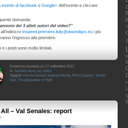
 evento di facebook
o
Google+
dell’evento e cliccare
Z
B
eguente domanda:
annomi dei 3 atleti autori del video?”
S
all’indirizzo
inspired.premiere.italy@downdays.eu
i più
eranno l’ingresso alla première.
S
 i posti sono molto limitati.
B
B
Posted by davidelp on 27 settembre 2012
in :
bastard store
,
sci
,
video
Tagged:
Henrik Harlaut
,
Inspired Media
,
Phil Casabon
,
Tanner
Hall
,
The Education of Style
P
S
W
All – Val Senales: report
2