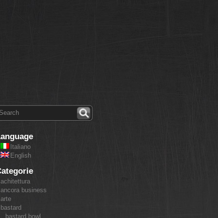
Language
Italiano
English
ategorie
achitettura
ancora business
arte
bastard
bastard bowl