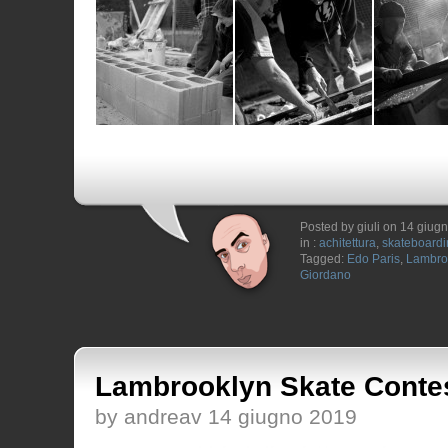
Posted by giuli on 14 giug
in :
achitettura
,
skateboardi
Tagged:
Edo Paris
,
Lambro
Giordano
Lambrooklyn Skate Contes
by andreav 14 giugno 2019