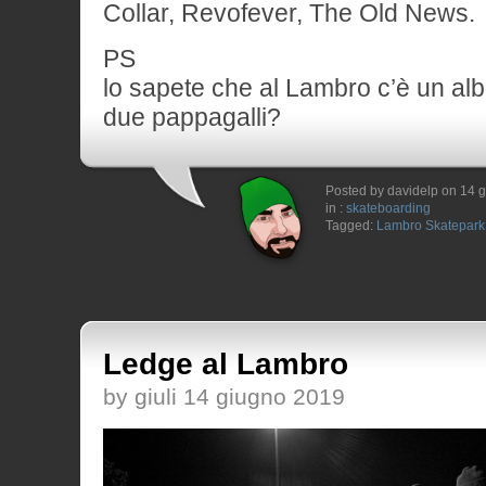
Collar, Revofever, The Old News.
PS
lo sapete che al Lambro c’è un alb
due pappagalli?
Posted by davidelp on 14 
in :
skateboarding
Tagged:
Lambro Skatepark
Ledge al Lambro
by giuli 14 giugno 2019