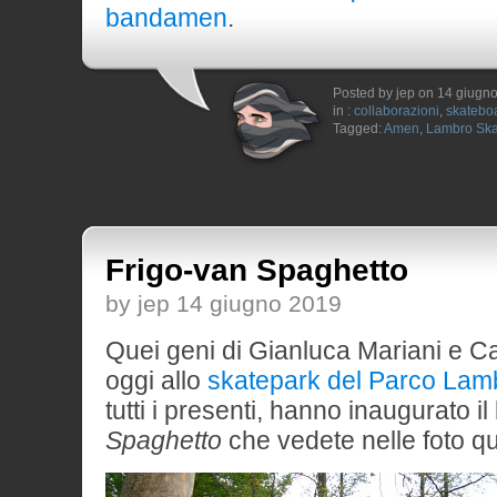
bandamen
.
Posted by jep on 14 giugn
in :
collaborazioni
,
skatebo
Tagged:
Amen
,
Lambro Ska
Frigo-van Spaghetto
by jep 14 giugno 2019
Quei geni di Gianluca Mariani e C
oggi allo
skatepark del Parco Lam
tutti i presenti, hanno inaugurato il
Spaghetto
che vedete nelle foto qu