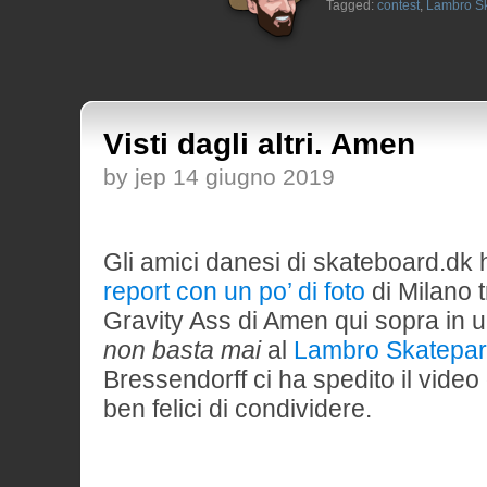
Tagged:
contest
,
Lambro S
Visti dagli altri. Amen
by jep 14 giugno 2019
Gli amici danesi di skateboard.dk
report con un po’ di foto
di Milano t
Gravity Ass di Amen qui sopra in 
non basta mai
al
Lambro Skatepa
Bressendorff ci ha spedito il video
ben felici di condividere.