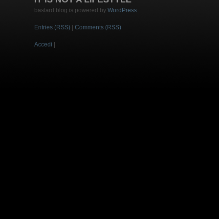
bastard blog is powered by
WordPress
Entries (RSS)
|
Comments (RSS)
Accedi
|