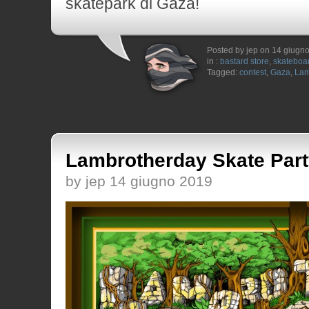
skatepark di Gaza!
Posted by jep on 14 giugn
in :
bastard store
,
skateboa
Tagged:
contest
,
Gaza
,
Lam
Lambrotherday Skate Par
by jep 14 giugno 2019