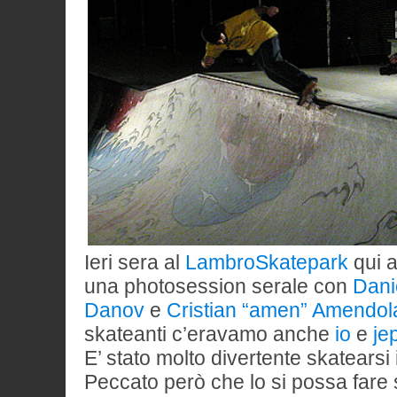
Ieri sera al
LambroSkatepark
qui a
una photosession serale con
Dani
Danov
e
Cristian “amen” Amendol
skateanti c’eravamo anche
io
e
je
E’ stato molto divertente skatearsi 
Peccato però che lo si possa fare s