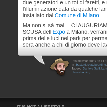
due generatori e un tot di faretti, 
l’illuminazione data da qualche la
installato dal
Comune di Milano
.
Ma non si sà mai… CI AUGURI
SCUSA dell’
Expo
a Milano, verran
prima delle luci nel park per perme
sera anche a chi di giorno deve la
Posted by andreav on 14 
in :
bastard
,
skateboarding
Tagged:
Daniele Galli
,
Lam
photoshooting
IT IS NOT A LIFESTYLE