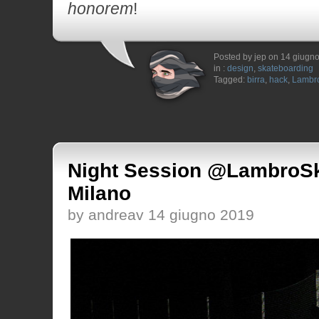
honorem
!
Posted by jep on 14 giugn
in :
design
,
skateboarding
Tagged:
birra
,
hack
,
Lambro
Night Session @LambroSk
Milano
by andreav 14 giugno 2019