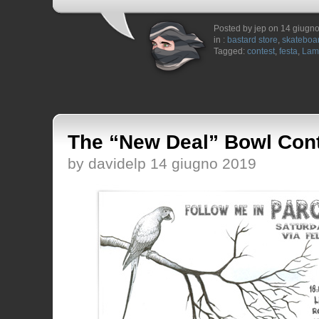
Posted by jep on 14 giugn
in :
bastard store
,
skateboa
Tagged:
contest
,
festa
,
Lam
The “New Deal” Bowl Con
by davidelp 14 giugno 2019