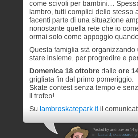
come scivoli per bambini… Spesso 
lambro, tutti complici dello stesso 
facenti parte di una situazione amp
nonostante quella rete che io come
ormai solo come appoggio quando
Questa famiglia stà organizzando 
stare insieme, per progredire e per 
Domenica 18 ottobre
dalle
ore 1
grigliata fin dal primo pomeriggio.
Skate contest senza tempo e senz
il trofeo!
Su
lambroskatepark.it
il comunicato
Posted by andreav on 14 
in :
bastard
,
skateboarding