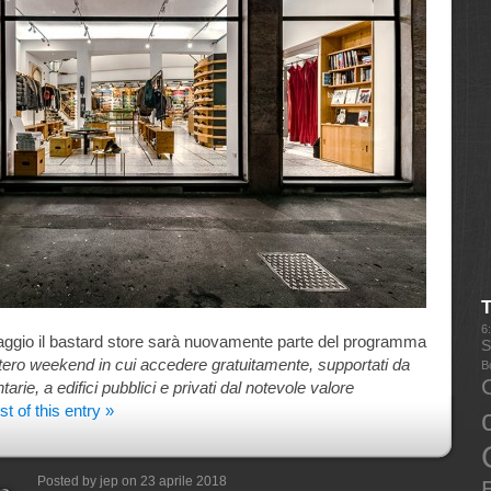
6
ggio il bastard store sarà nuovamente parte del programma
S
ntero weekend in cui accedere gratuitamente, supportati da
B
arie, a edifici pubblici e privati dal notevole valore
t of this entry »
Posted by jep on 23 aprile 2018
E