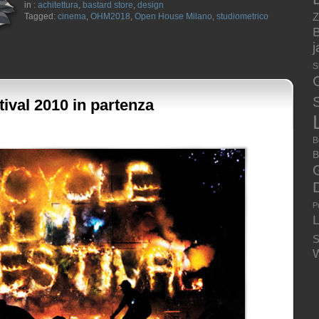
in :
achitettura
,
bastard store
,
design
Z
Tagged:
cinema
,
OHM2018
,
Open House Milano
,
studiometrico
B
S
S
tival 2010 in partenza
B
B
P
S
W