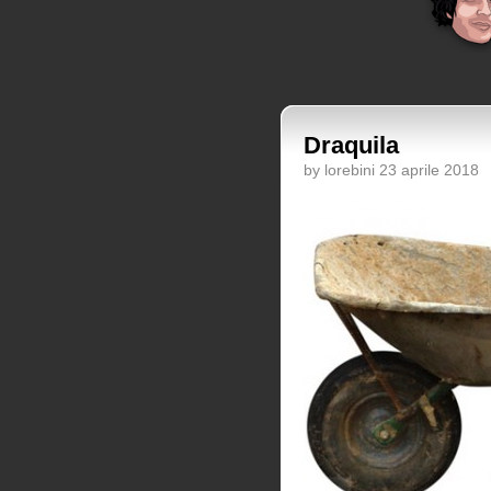
Draquila
by lorebini 23 aprile 2018