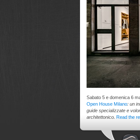
Sabato 5 e domenica 6 ma
Open House Milano
: un i
guide specializzate e volont
architettonico.
Read the res