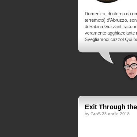
Domenica, di ritorno da un
terremoto) d’Abruzzo, so
di Sabina Guzzanti raccon
veramente agghiacciante ma
Svegliamoci cazzo! Qui b
Exit Through the 
by GroS 23 aprile 2018