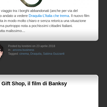
 viaggio tra i borghi abbandonati (anche per via del
no andato a vedere
Draquila-L’Italia che trema
. Il nuovo film
ta in modo molto chiaro e senza retorica una situazione
 purtroppo nota a pochissimi cittadini Italiani.
utta malissimo…
Posted by lorebini on 23 aprile 2018
in :
ancora business
Tagged:
cinema
,
Draquila
,
Sabina Guzzanti
Gift Shop, il film di Banksy