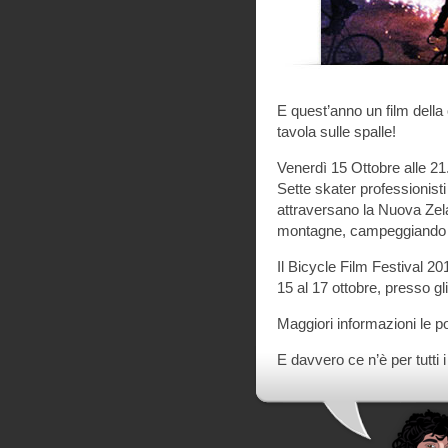
E quest’anno un film della 
tavola sulle spalle!
Venerdì 15 Ottobre alle 21.
Sette skater professionist
attraversano la Nuova Zelan
montagne, campeggiando i
Il Bicycle Film Festival 201
15 al 17 ottobre, presso gl
Maggiori informazioni le p
E davvero ce n’è per tutti 