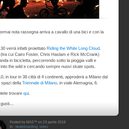
ormai nota rassegna arriva a cavallo di una bici e con la
30 verrà infatti proiettato
Riding the White Long Cloud
.
i (tra cui Cairo Foster, Chris Haslam e Rick McCrank)
da in bicicletta, percorrendo sotto la pioggia valli e
nto the wild e cercando sempre nuovi skate spots.
0, in tour in 38 città di 4 continenti, approderà a Milano dal
i spazi della
Triennale di Milano
, in viale Alemagna, 6.
otete trovare
qui
.
i gusti…
Posted by MAS™ on 23 aprile 2018
in :
skateboarding
,
video