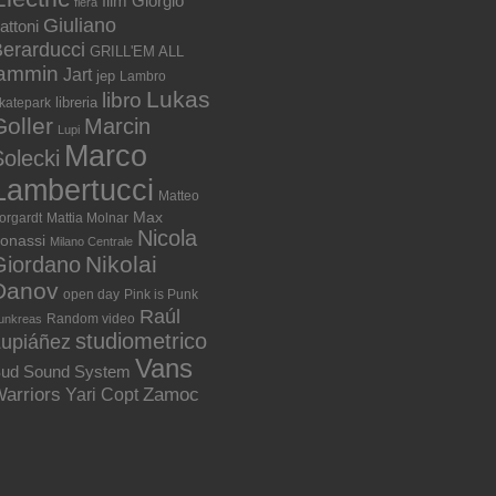
film
Giorgio
fiera
Giuliano
attoni
erarducci
GRILL'EM ALL
jammin
Jart
jep
Lambro
Lukas
libro
libreria
katepark
Goller
Marcin
Lupi
Marco
olecki
Lambertucci
Matteo
Max
orgardt
Mattia Molnar
Nicola
onassi
Milano Centrale
Nikolai
Giordano
Danov
open day
Pink is Punk
Raúl
Random video
unkreas
studiometrico
Lupiáñez
Vans
ud Sound System
arriors
Zamoc
Yari Copt