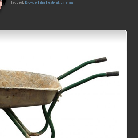
Tagged:
Bicycle Film Festival
,
cinema