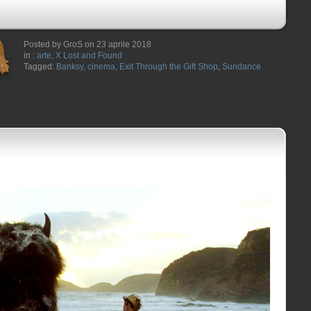
Posted by GroS on 23 aprile 2018
in :
arte
,
X Lost and Found
Tagged:
Banksy
,
cinema
,
Exit Through the Gift Shop
,
Sundance