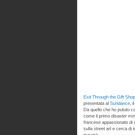
Exit Through the Gift Sho
presentata al
Sundance
, 
Da quello che ho pututo cap
come il primo disaster mov
francese appassionato di 
sulla street art e cerca d
riuscirà…