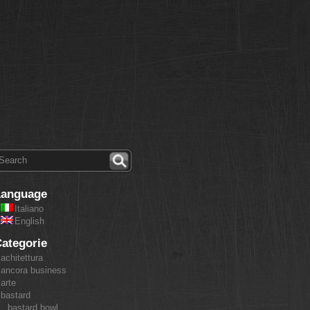
Language
Italiano
English
ategorie
achitettura
ancora business
arte
bastard
bastard bowl