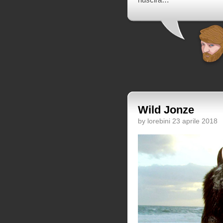
Wild Jonze
by lorebini 23 aprile 2018