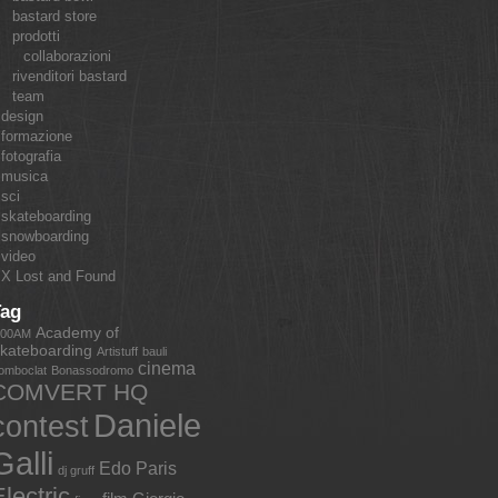
bastard store
prodotti
collaborazioni
rivenditori bastard
team
design
formazione
fotografia
musica
sci
skateboarding
snowboarding
video
X Lost and Found
Tag
Academy of
:00AM
kateboarding
Artistuff
bauli
cinema
omboclat
Bonassodromo
COMVERT HQ
Daniele
contest
Galli
Edo Paris
dj gruff
lectric