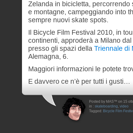
Zelanda in bicicletta, percorrendo s
e montagne, campeggiando into th
sempre nuovi skate spots.
Il Bicycle Film Festival 2010, in tour
continenti, approderà a Milano dal 
presso gli spazi della
Triennale di
Alemagna, 6.
Maggiori informazioni le potete tr
E davvero ce n’è per tutti i gusti…
Posted by MAS™ on 15 ott
in :
skateboarding
,
video
Tagged:
Bicycle Film Festiv