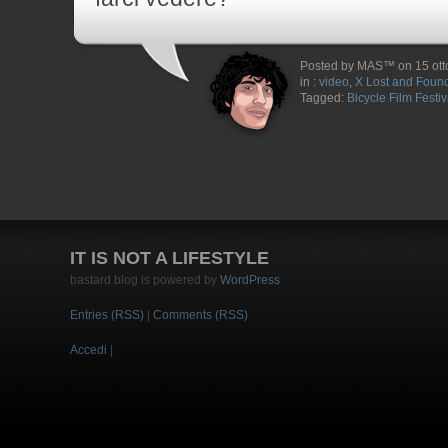
Posted by MAS™ on 15 ott
in :
video
,
X Lost and Foun
Tagged:
Bicycle Film Festiv
IT IS NOT A LIFESTYLE
bastard blog is powered by
WordPress
Entries (RSS)
|
Comments (RSS)
Accedi
|