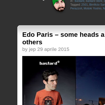
in :
bastard
,
bastard store
,
Tagged:
2501
,
Birrificio S
Perazzoli
,
Motoki Yoshio
,
N
Edo Paris – some heads a
others
by jep 29 aprile 2015