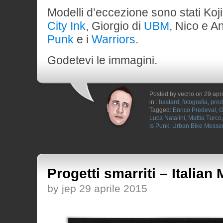
Modelli d’eccezione sono stati Koj
City Ink
, Giorgio di
UBM
, Nico e A
Punk
e i
Warriors
.
Godetevi le immagini.
Posted by vecho on 29 apr
in :
bastard
,
fotografia
,
prod
Tagged:
Enrico Predeval
,
G
Luca Natalini
,
Mattia Turco
is Punk
,
Urban Bike Messe
Progetti smarriti – Italian
by jep 29 aprile 2015