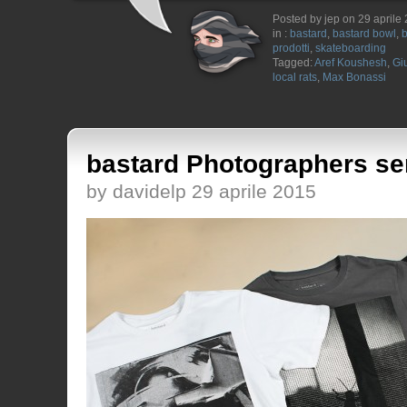
Posted by jep on 29 aprile
in :
bastard
,
bastard bowl
,
b
prodotti
,
skateboarding
Tagged:
Aref Koushesh
,
Gi
local rats
,
Max Bonassi
bastard Photographers se
by davidelp 29 aprile 2015