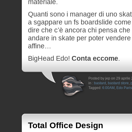
materiale.
Quanti sono i manager di uno ska
a sgappare un fs boardslide come 
dire che c’è ancora chi pensa che 
andare in skate per poter vendere
affine…
BigHead Edo!
Conta eccome
.
Posted by jep on 29 aprile
in :
bastard
,
bastard store
,
Tagged:
6:00AM
,
Edo Paris
Total Office Design