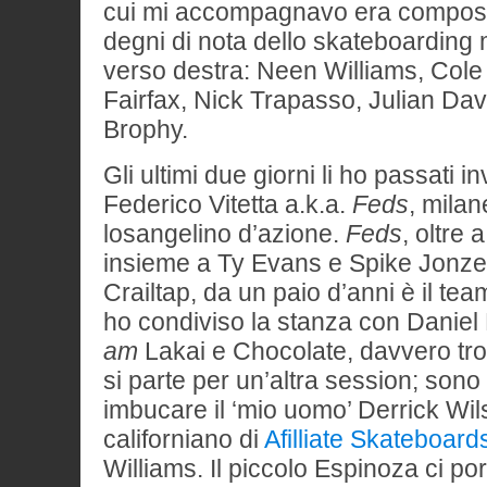
cui mi accompagnavo era compost
degni di nota dello skateboarding 
verso destra: Neen Williams, Col
Fairfax, Nick Trapasso, Julian Da
Brophy.
Gli ultimi due giorni li ho passati i
Federico Vitetta a.k.a.
Feds
, milan
losangelino d’azione.
Feds
, oltre 
insieme a Ty Evans e Spike Jonze 
Crailtap, da un paio d’anni è il te
ho condiviso la stanza con Daniel
am
Lakai e Chocolate, davvero tro
si parte per un’altra session; sono
imbucare il ‘mio uomo’ Derrick Wil
californiano di
Afilliate Skateboard
Williams. Il piccolo Espinoza ci po