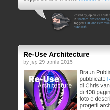
Posted by jep on 29 aprile
in :
bastard
,
skateboarding
Tagged:
Giuliano Berarduc
pubblicità
Re-Use Architecture
by jep 29 aprile 2015
Braun Publi
pubblicato
R
di Chris van
di 408 pagi
foto e descri
progetti arch