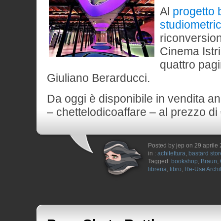
Al
progetto 
studiometri
riconversio
Cinema Istr
quattro pagi
Giuliano Berarducci.
Da oggi è disponibile in vendita a
– chettelodicoaffare – al prezzo di
Posted by jep on 29 aprile
in :
achitettura
,
bastard stor
Tagged:
bookshop
,
Braun
,
libreria
,
libro
,
Re-Use Archi