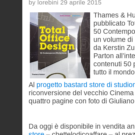
by lorebini 29 aprile 2015
Thames & Hu
pubblicato To
50 Contempo
un volume di
da Kerstin Z
Parton all’in
contenuti 50 p
tutto il mondo
Al
progetto bastard store di studio
riconversione del vecchio Cinema 
quattro pagine con foto di Giulian
Da oggi è disponibile in vendita a
store
– chettelodicoaffare – al prez