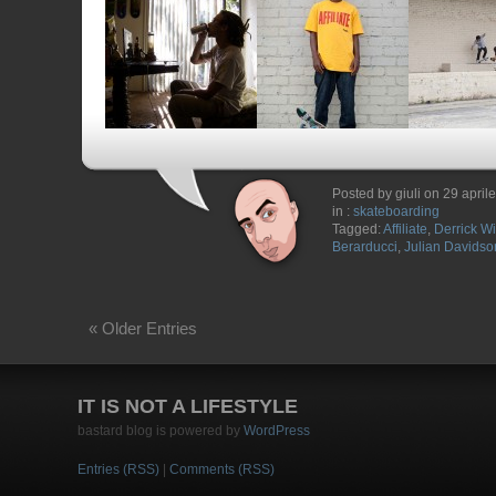
Posted by giuli on 29 april
in :
skateboarding
Tagged:
Affiliate
,
Derrick W
Berarducci
,
Julian Davidso
« Older Entries
IT IS NOT A LIFESTYLE
bastard blog is powered by
WordPress
Entries (RSS)
|
Comments (RSS)