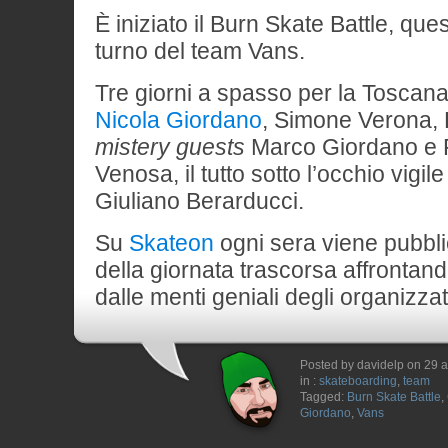
È iniziato il Burn Skate Battle, que
turno del team Vans.
Tre giorni a spasso per la Toscan
Nicola Giordano
, Simone Verona, 
mistery guests
Marco Giordano e 
Venosa, il tutto sotto l’occhio vigile 
Giuliano Berarducci.
Su
Skateon
ogni sera viene pubbli
della giornata trascorsa affrontand
dalle menti geniali degli organizzat
Posted by davidelp on 29 a
in :
skateboarding
,
team
Tagged:
Burn Skate Battle
,
Giordano
,
Vans