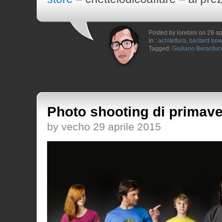
Posted by lorebini on 29 ap
in :
achitettura
,
bastard bow
Tagged:
Giuliano Berarduc
Photo shooting di primav
by vecho 29 aprile 2015