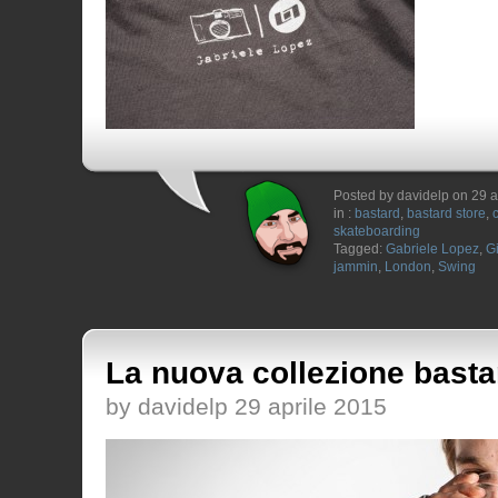
Posted by davidelp on 29 a
in :
bastard
,
bastard store
,
skateboarding
Tagged:
Gabriele Lopez
,
G
jammin
,
London
,
Swing
La nuova collezione basta
by davidelp 29 aprile 2015