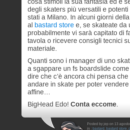
cosa stimoli la sua fantasia ed è 
degli skaters più versatili e potent
stati a Milano. In alcuni giorni dell
al
bastard store
e, se skateate da 
probabilmente vi sarà capitato di 
tavola o ricevere consigli tecnici 
materiale.
Quanti sono i manager di uno ska
a sgappare un fs boardslide come 
dire che c’è ancora chi pensa che 
andare in skate per poter vendere
affine…
BigHead Edo!
Conta eccome
.
Posted by jep on 13 agost
in :
bastard
,
bastard store
,