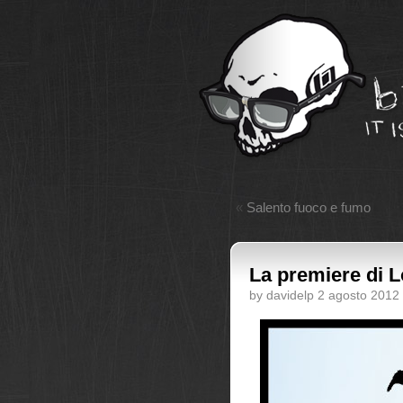
«
Salento fuoco e fumo
La premiere di 
by davidelp 2 agosto 2012