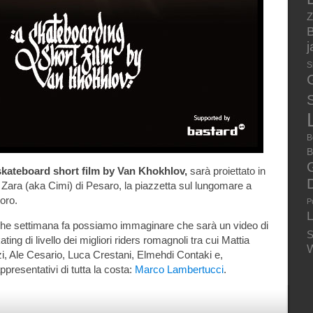
Z
B
S
S
B
B
kateboard short film by Van Khokhlov,
sarà proiettato in
Zara (aka Cimi) di Pesaro, la piazzetta sul lungomare a
oro.
P
che settimana fa possiamo immaginare che sarà un video di
S
ating di livello dei migliori riders romagnoli tra cui Mattia
W
zi, Ale Cesario, Luca Crestani, Elmehdi Contaki e,
presentativi di tutta la costa:
Marco Lambertucci
.