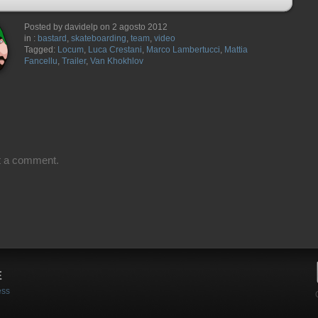
Posted by davidelp on 2 agosto 2012
in :
bastard
,
skateboarding
,
team
,
video
Tagged:
Locum
,
Luca Crestani
,
Marco Lambertucci
,
Mattia
Fancellu
,
Trailer
,
Van Khokhlov
t a comment.
E
ess