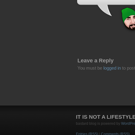
Leave a Reply
You must be
logged in
to pos
IT IS NOT A LIFESTYL
bastard blog is powered by
WordPr
Entries (RSS)
|
Comments (RSS)