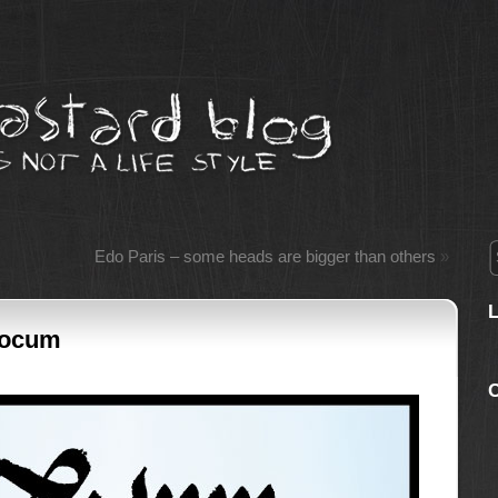
Edo Paris – some heads are bigger than others
»
Locum
C