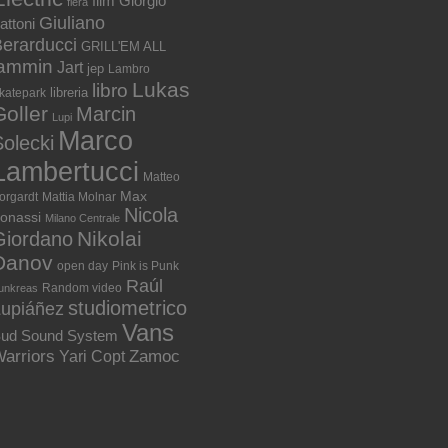
film
Giorgio
fiera
Giuliano
attoni
erarducci
GRILL'EM ALL
jammin
Jart
jep
Lambro
Lukas
libro
libreria
katepark
Goller
Marcin
Lupi
Marco
olecki
Lambertucci
Matteo
Max
orgardt
Mattia Molnar
Nicola
onassi
Milano Centrale
Nikolai
Giordano
Danov
open day
Pink is Punk
Raúl
Random video
unkreas
studiometrico
Lupiáñez
Vans
ud Sound System
arriors
Zamoc
Yari Copt