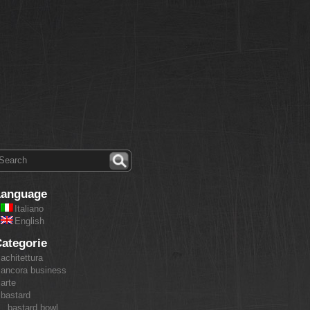
Language
Italiano
English
ategorie
achitettura
ancora business
arte
bastard
bastard bowl