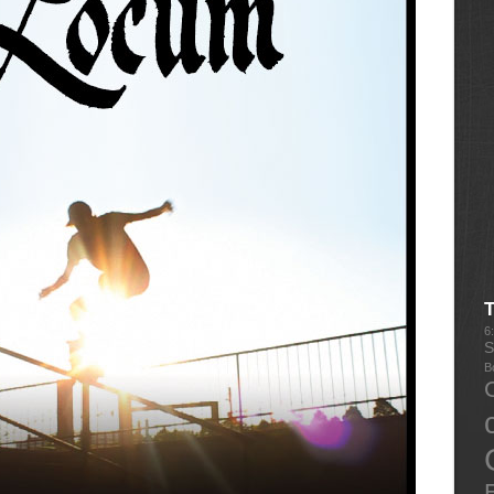
6
S
B
E