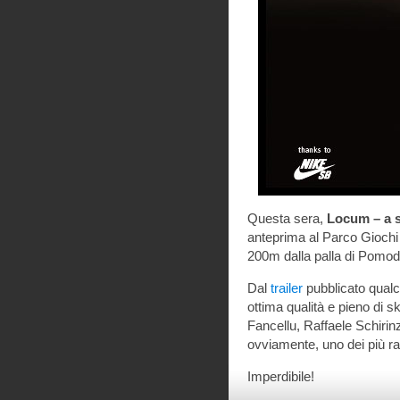
Questa sera,
Locum – a s
anteprima al Parco Giochi 
200m dalla palla di Pomod
Dal
trailer
pubblicato qual
ottima qualità e pieno di sk
Fancellu, Raffaele Schirin
ovviamente, uno dei più rap
Imperdibile!