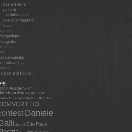
bastard store
prodotti
collaborazioni
rivenditori bastard
team
design
formazione
fotografia
musica
sci
skateboarding
snowboarding
video
X Lost and Found
Tag
Academy of
:00AM
kateboarding
Artistuff
bauli
cinema
omboclat
Bonassodromo
COMVERT HQ
Daniele
contest
Galli
Edo Paris
dj gruff
lectric