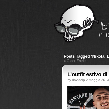
Posts Tagged ‘Nikolai 
« Older Entries
L’outfit estivo di
by davidelp 2 maggio 2013