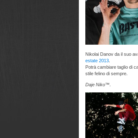
Nikolai Danov da il suo ava
estate 2013
.
Potrà cambiare taglio di c
stile felino di sempre.
Daje Niko™.