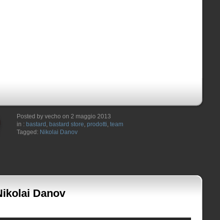
Posted by vecho on 2 maggio 2013
in :
bastard
,
bastard store
,
prodotti
,
team
Tagged:
Nikolai Danov
Nikolai Danov