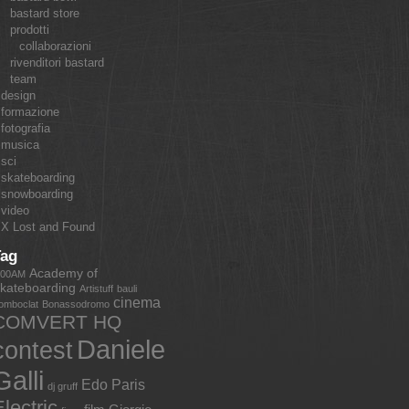
bastard store
prodotti
collaborazioni
rivenditori bastard
team
design
formazione
fotografia
musica
sci
skateboarding
snowboarding
video
X Lost and Found
Tag
Academy of
:00AM
kateboarding
Artistuff
bauli
cinema
omboclat
Bonassodromo
COMVERT HQ
Daniele
contest
Galli
Edo Paris
dj gruff
lectric