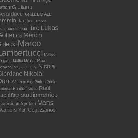
film
Giorgio
fiera
Giuliano
attoni
erarducci
GRILL'EM ALL
jammin
Jart
jep
Lambro
Lukas
libro
libreria
katepark
Goller
Marcin
Lupi
Marco
olecki
Lambertucci
Matteo
Max
orgardt
Mattia Molnar
Nicola
onassi
Milano Centrale
Nikolai
Giordano
Danov
open day
Pink is Punk
Raúl
Random video
unkreas
studiometrico
Lupiáñez
Vans
ud Sound System
arriors
Zamoc
Yari Copt