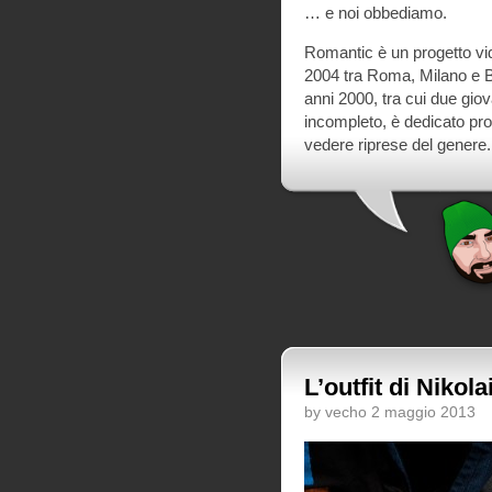
… e noi obbediamo.
Romantic è un progetto vid
2004 tra Roma, Milano e Ba
anni 2000, tra cui due gio
incompleto, è dedicato pr
vedere riprese del genere.
L’outfit di Nikol
by vecho 2 maggio 2013