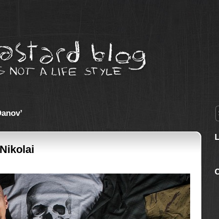
Danov’
 Nikolai
C