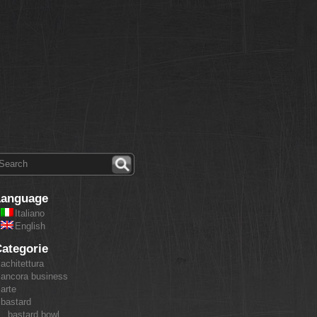
Language
Italiano
English
ategorie
achitettura
ancora business
arte
bastard
bastard bowl