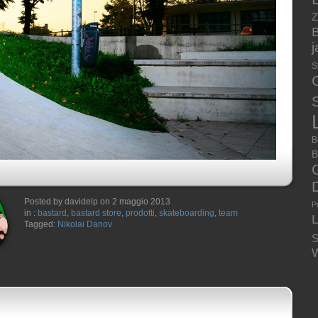
Z
B
S
S
B
B
Posted by davidelp on 2 maggio 2013
P
in :
bastard
,
bastard store
,
prodotti
,
skateboarding
,
team
Tagged:
Nikolai Danov
S
W