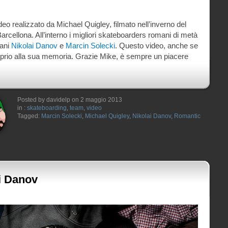
eo realizzato da Michael Quigley, filmato nell’inverno del
rcellona. All’interno i migliori skateboarders romani di metà
vani
Nikolai Danov
e
Marcin Solecki
. Questo video, anche se
oprio alla sua memoria. Grazie Mike, è sempre un piacere
Posted by davidelp on 2 maggio 2013
in :
skateboarding
,
team
,
video
Tagged:
Marcin Solecki
,
Michael Quigley
,
Nikolai Danov
,
Romantic
ai Danov