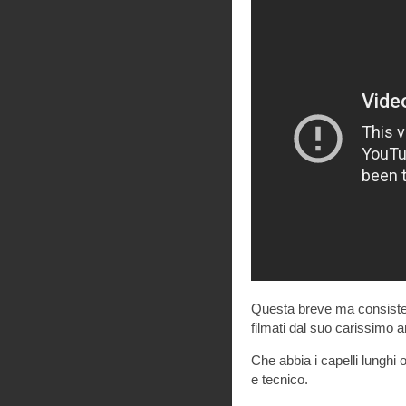
Questa breve ma consistent
filmati dal suo carissimo 
Che abbia i capelli lunghi 
e tecnico.