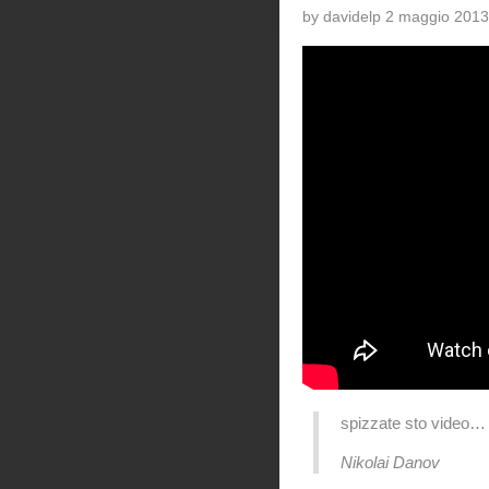
by davidelp 2 maggio 2013
spizzate sto video…
Nikolai Danov