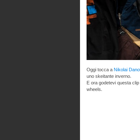
Oggi tocca a
Nikolai Dano
uno skeitante inverno.
E ora godetevi questa clip
wheels.