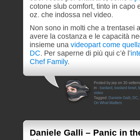
cotone slub comfort, tinto in capo 
oz. che indossa nel video.
Non sono in molti che a trentasei 
avere la costanza e le capacità n
insieme una
videopart come quella
DC
. Per saperne di più qui c’è l’
int
Chef Family
.
Posted by jep on 30 sette
in :
bastard
,
bastard bowl
,
b
video
Tagged:
Daniele Galli
,
DC
,
On What Matters
Daniele Galli – Panic in t