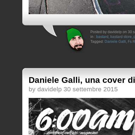
Posted by davidelp on 30 
in :
bastard
,
bastard store
,
Tagged:
Daniele Galli
,
Fs 
Daniele Galli, una cover d
by davidelp 30 settembre 2015