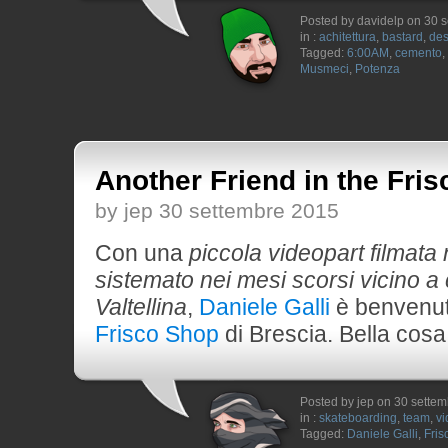
Posted by davidelp on 30 
in :
achitettura
,
bastard
,
des
Tagged:
6:00AM
,
cemento
,
Musmeci
,
Potenza
Another Friend in the Fris
by jep 30 settembre 2015
Con una
piccola videopart filmata
sistemato nei mesi scorsi vicino a
Valtellina
,
Daniele Galli
è benvenuto
Frisco Shop
di Brescia. Bella cosa
Posted by jep on 30 sette
in :
skateboarding
,
team
,
vi
Tagged:
Daniele Galli
,
Fris