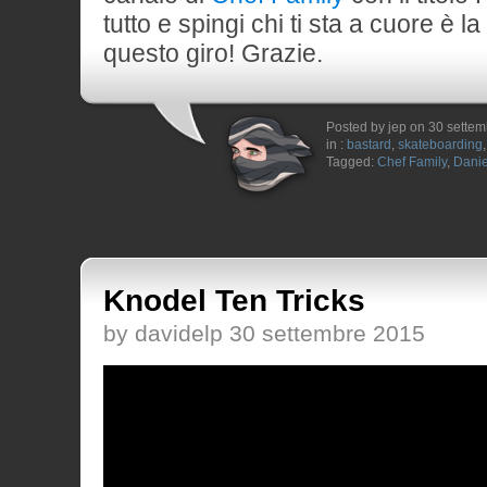
tutto e spingi chi ti sta a cuore è l
questo giro! Grazie.
Posted by jep on 30 sette
in :
bastard
,
skateboarding
Tagged:
Chef Family
,
Danie
Knodel Ten Tricks
by davidelp 30 settembre 2015