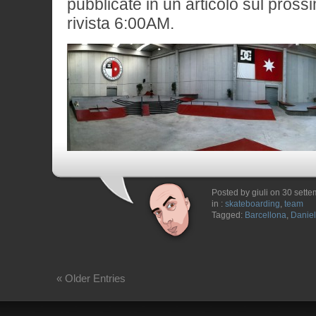
pubblicate in un articolo sul pros
rivista 6:00AM.
Posted by giuli on 30 sett
in :
skateboarding
,
team
Tagged:
Barcellona
,
Daniel
« Older Entries