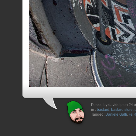
Posted by davidelp on 24 o
in :
bastard
,
bastard store
,
Tagged:
Daniele Galli
,
Fs 