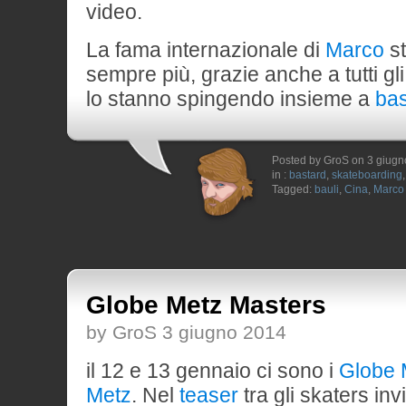
video.
La fama internazionale di
Marco
st
sempre più, grazie anche a tutti gl
lo stanno spingendo insieme a
bas
Posted by GroS on 3 giug
in :
bastard
,
skateboarding
Tagged:
bauli
,
Cina
,
Marco
Globe Metz Masters
by GroS 3 giugno 2014
il 12 e 13 gennaio ci sono i
Globe 
Metz
. Nel
teaser
tra gli skaters invi