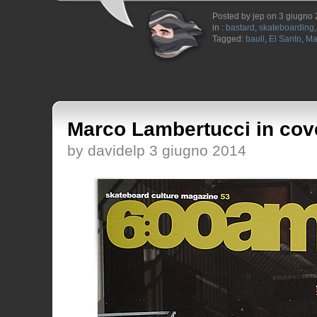
Posted by jep on 3 giugno
in :
bastard
,
skateboarding
Tagged:
bauli
,
El Santo
,
Ma
Marco Lambertucci in cov
by davidelp 3 giugno 2014