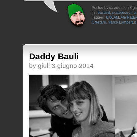
Posted by davidelp on 3 g
in :
bastard
,
skateboarding
Tagged:
6:00AM
,
Ale Radae
Crestani
,
Marco Lambertuc
Daddy Bauli
by giuli 3 giugno 2014