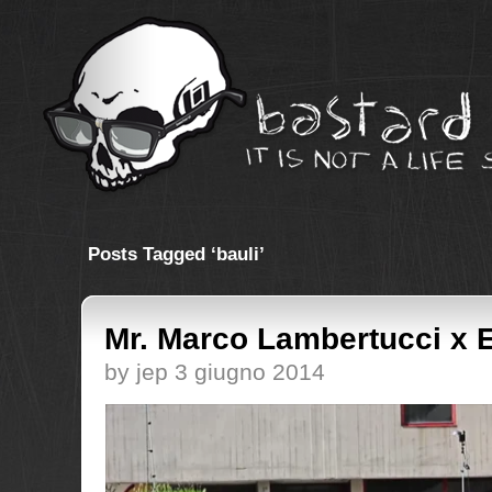
Posts Tagged ‘bauli’
Mr. Marco Lambertucci x 
by jep 3 giugno 2014