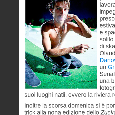
lavor
impegn
preso 
estiva
e spa
solit
di ska
Olan
Dano
un
Gri
Senal
una b
fotog
suoi luoghi natii, ovvero la riviera
Inoltre la scorsa domenica si è por
trick alla nona edizione dello
Zucka