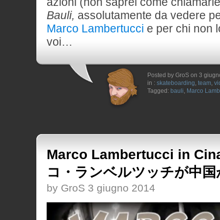
azioni (non saprei come chiamarle)
Bauli,
assolutamente da vedere pe
Marco Lambertucci
e per chi non l
voi…
Posted by GroS on 3 giug
in :
skateboarding
,
team
,
vi
Tagged:
bauli
,
Marco Lambe
Marco Lambertucci in Ci
コ・ランベルツッチが中国から[/
by GroS 3 giugno 2014