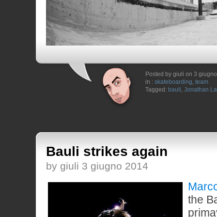
Posted by giuli on 3 giugn
in :
skateboarding
,
team
Tagged:
bauli
,
Jonathan La
Bauli strikes again
by giuli 3 giugno 2014
Marco
the B
prima