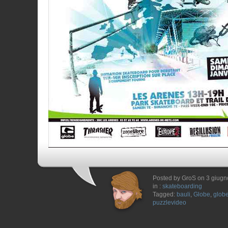
Posted by GroS on 3 giug
in :
skateboarding
Tagged:
bauli
,
Globe
,
glob
puzzlevideo