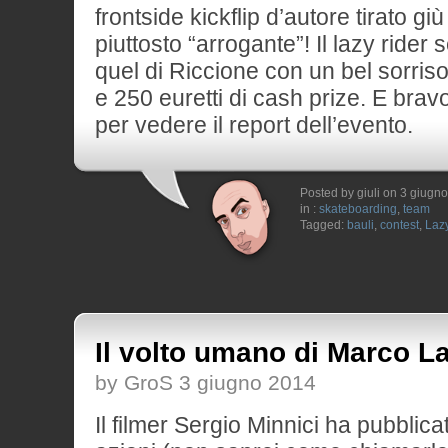
frontside kickflip d’autore tirato gi
piuttosto “arrogante”! Il lazy rider 
quel di Riccione con un bel sorris
e 250 euretti di cash prize. E bra
per vedere il report dell’evento.
Posted by giuli on 3 giugn
in :
skateboarding
,
team
Tagged:
bauli
,
contest
,
Laz
Il volto umano di Marco L
by GroS 3 giugno 2014
Il filmer Sergio Minnici ha pubblica