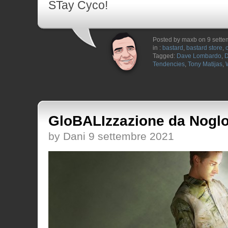
STay Cyco!
Posted by maxb on 9 sett
in :
bastard
,
bastard store
,
Tagged:
Dave Lombardo
,
Tendencies
,
Tony Matijas
,
GloBALIzzazione da Nogl
by Dani 9 settembre 2021