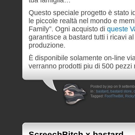
tua famiglia…
Questo speciale progetto è stato i
le piccole realtà nel mondo e memb
Family”. Ogni acquisto di
queste 
garantisce a bastard tutti i ricavi al
produzione.
È disponibile solamente on-line vi
verranno prodotti piu di 500 pezzi
Posted by jep on 9 settem
in :
bastard
,
bastard store
,
Tagged:
FootTheBill
,
Ricky
ScreechBitch x bastard