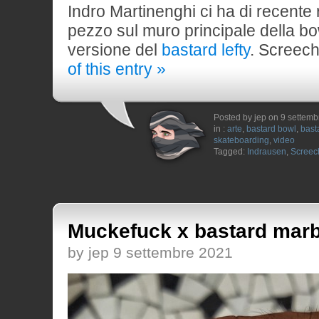
Indro Martinenghi ci ha di recente
pezzo sul muro principale della bow
versione del
bastard lefty
. Screech
of this entry »
Posted by jep on 9 settem
in :
arte
,
bastard bowl
,
bast
skateboarding
,
video
Tagged:
Indrausen
,
Screec
Muckefuck x bastard marb
by jep 9 settembre 2021