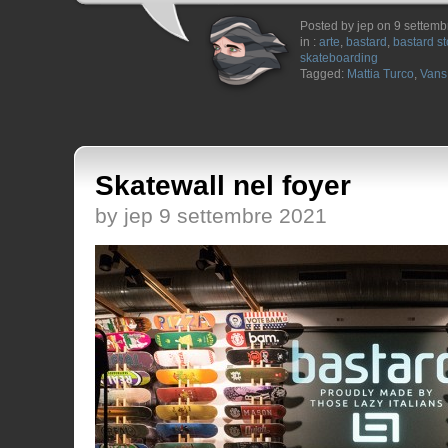
Posted by jep on 9 settem
in :
arte
,
bastard
,
bastard st
skateboarding
Tagged:
Mattia Turco
,
Vans
Skatewall nel foyer
by jep 9 settembre 2021