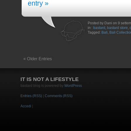
entry »
Posted by Dani on 9 sette
in :
bastard
,
bastard store
,
Tagged:
Bali
,
Bali Collectio
« Older Entries
IT IS NOT A LIFESTYLE
bastard blog is powered by
WordPress
Entries (RSS)
|
Comments (RSS)
Accedi
|