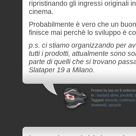
ripristinando gli ingressi originali i
cinema.
Probabilmente è vero che un buon
finisce mai perchè lo sviluppo è co
p.s. ci stiamo organizzando per a
tutti i prodotti, attualmente sono s
parte di quelli che si trovano passa
Slataper 19 a Milano.
Posted by jep on 9 settem
in :
bastard store
,
prodotti
,
Tagged:
binocle
,
continuos
skatewall
,
upcycle