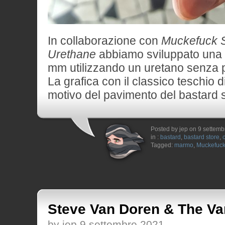
In collaborazione con
Muckefuck 
Urethane
abbiamo sviluppato una 
mm utilizzando un uretano senza p
La grafica con il classico teschio d
motivo del pavimento del bastard s
Posted by jep on 9 settem
in :
bastard
,
bastard store
,
Tagged:
marmo
,
Muckefuc
Steve Van Doren & The Va
by jep 9 settembre 2021