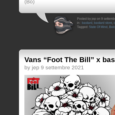
(Bo)
Posted by jep on 9 settem
in :
bastard
,
bastard store
,
Tagged:
5tate Of Mind
,
Bol
Vans “Foot The Bill” x bas
by jep 9 settembre 2021