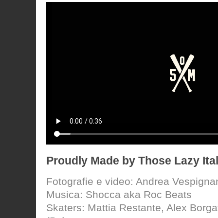
Proudly Made by Those Lazy Ita
Fotografie e video: Andrea Vespigna
Musica: Shocca aka Roc Beats
Skaters: Mattia Restante, Alex Borgat