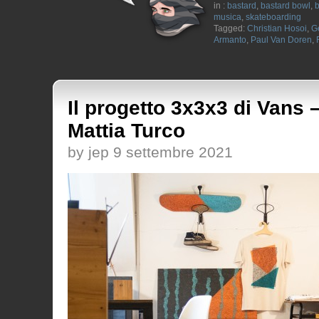
in :
bastard
,
bastard bowl
,
b
musica
,
skateboarding
Tagged:
Christian Hosoi
,
G
Armanto
,
Paul Van Doren
,
Il progetto 3x3x3 di Vans 
Mattia Turco
by jep 9 settembre 2021