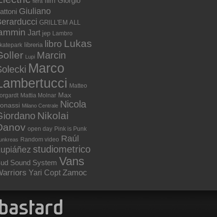
film
Giorgio
fiera
Giuliano
attoni
erarducci
GRILL'EM ALL
jammin
Jart
jep
Lambro
Lukas
libro
libreria
katepark
Goller
Marcin
Lupi
Marco
olecki
Lambertucci
Matteo
Max
orgardt
Mattia Molnar
Nicola
onassi
Milano Centrale
Nikolai
Giordano
Danov
open day
Pink is Punk
Raúl
Random video
unkreas
studiometrico
Lupiáñez
Vans
ud Sound System
arriors
Zamoc
Yari Copt