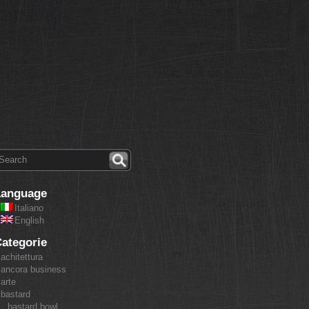
Language
Italiano
English
ategorie
achitettura
ancora business
arte
bastard
bastard bowl