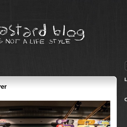
yer
C