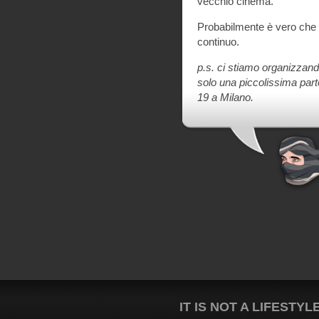
vecchio cinema.
Probabilmente è vero che 
continuo.
p.s. ci stiamo organizzando
solo una piccolissima parte
19 a Milano.
IT IS NOT A LIFESTYL