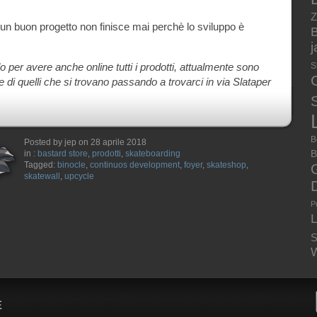
Z
un buon progetto non finisce mai perchè lo sviluppo è
B
 per avere anche online tutti i prodotti, attualmente sono
S
 di quelli che si trovano passando a trovarci in via Slataper
S
B
Posted by jep on 28 aprile 2018
B
in :
bastard store
,
prodotti
,
skateboarding
Tagged:
binocle
,
continuos development
,
foyer
,
skateshop
,
skatewall
,
upcycle
P
S
W
E