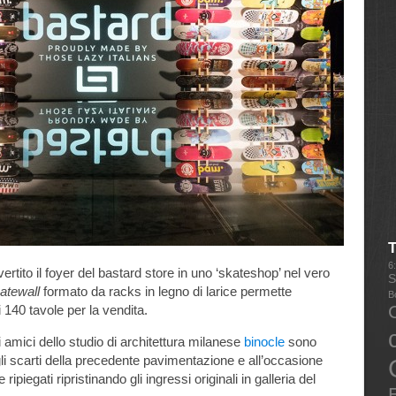
6
rtito il foyer del bastard store in uno ‘skateshop’ nel vero
S
atewall
formato da racks in legno di larice permette
B
 140 tavole per la vendita.
ri amici dello studio di architettura milanese
binocle
sono
gli scarti della precedente pavimentazione e all’occasione
piegati ripristinando gli ingressi originali in galleria del
E