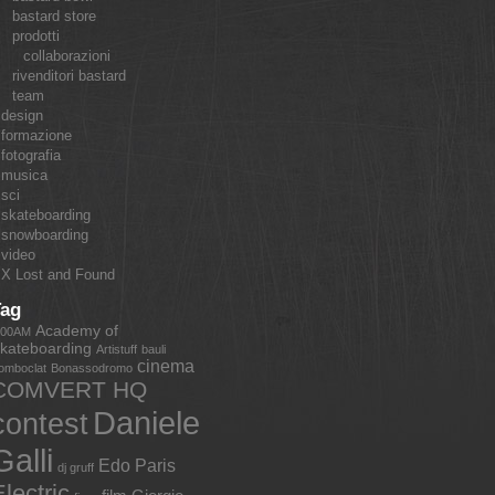
bastard store
prodotti
collaborazioni
rivenditori bastard
team
design
formazione
fotografia
musica
sci
skateboarding
snowboarding
video
X Lost and Found
Tag
Academy of
:00AM
kateboarding
Artistuff
bauli
cinema
omboclat
Bonassodromo
COMVERT HQ
Daniele
contest
Galli
Edo Paris
dj gruff
lectric