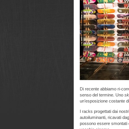
Di recente abbiamo ri-conve
senso del termine. Uno
sk
un’esposizione costante di
I racks progettati dai nost
autoiluminanti, ricavati da
possono essere smontati e ri