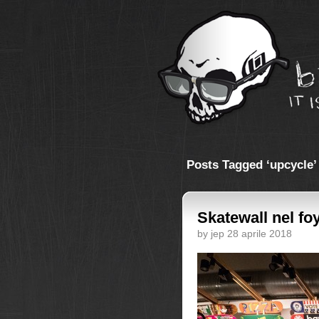
Posts Tagged ‘upcycle’
Skatewall nel fo
by jep 28 aprile 2018