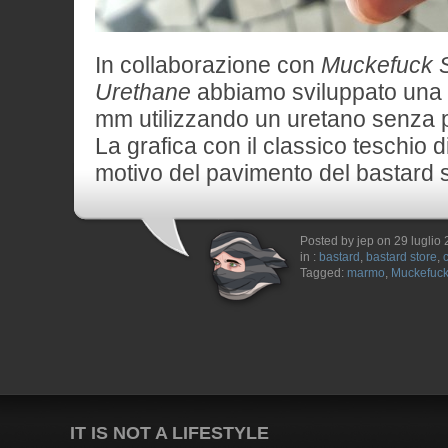
In collaborazione con
Muckefuck 
Urethane
abbiamo sviluppato una 
mm utilizzando un uretano senza p
La grafica con il classico teschio d
motivo del pavimento del bastard s
Posted by jep on 29 luglio
in :
bastard
,
bastard store
,
Tagged:
marmo
,
Muckefuc
IT IS NOT A LIFESTYLE