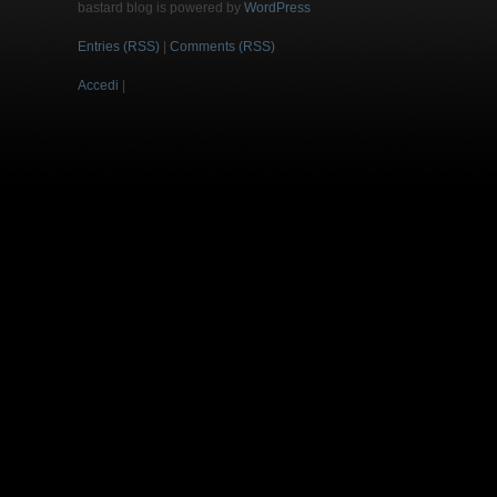
bastard blog is powered by
WordPress
Entries (RSS)
|
Comments (RSS)
Accedi
|