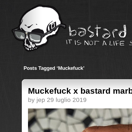
Posts Tagged ‘Muckefuck’
Muckefuck x bastard marb
by jep 29 luglio 2019