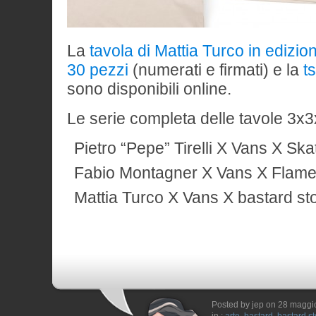
La
tavola di Mattia Turco in edizion
30 pezzi
(numerati e firmati) e la
t
sono disponibili online.
Le serie completa delle tavole 3
Pietro “Pepe” Tirelli X Vans X Sk
Fabio Montagner X Vans X Flam
Mattia Turco X Vans X bastard st
Posted by jep on 28 maggi