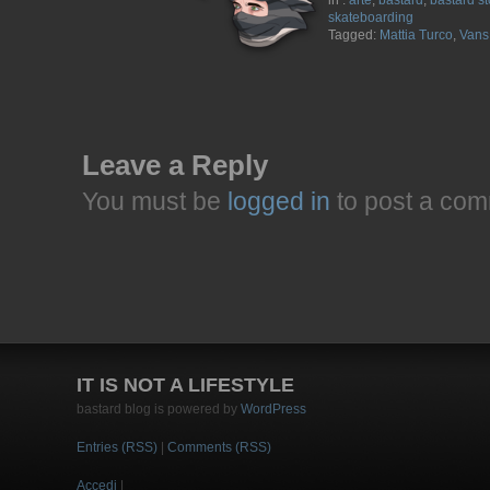
in :
arte
,
bastard
,
bastard st
skateboarding
Tagged:
Mattia Turco
,
Vans
Leave a Reply
You must be
logged in
to post a com
IT IS NOT A LIFESTYLE
bastard blog is powered by
WordPress
Entries (RSS)
|
Comments (RSS)
Accedi
|