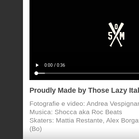
Proudly Made by Those Lazy Ita
Fotografie e video: Andrea Vespigna
Musica: Shocca aka Roc Beats
Skaters: Mattia Restante, Alex Borgat
(Bo)