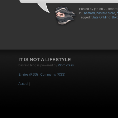
Posted by jep on 22 febbra
in :
bastard
,
bastard store
,
Tagged:
5tate Of Mind
,
Bol
IT IS NOT A LIFESTYLE
bastard blog is powered by
WordPress
Entries (RSS)
|
Comments (RSS)
Accedi
|