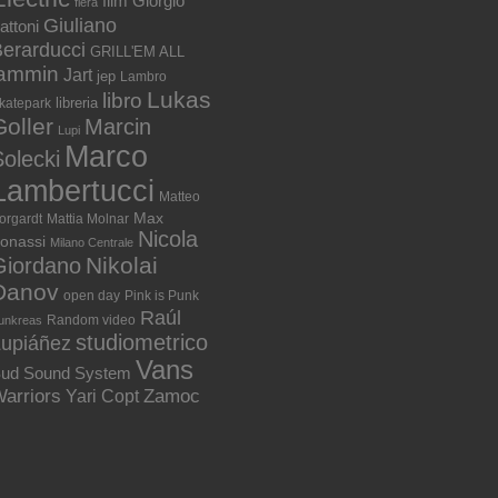
film
Giorgio
fiera
Giuliano
attoni
erarducci
GRILL'EM ALL
jammin
Jart
jep
Lambro
Lukas
libro
libreria
katepark
Goller
Marcin
Lupi
Marco
olecki
Lambertucci
Matteo
Max
orgardt
Mattia Molnar
Nicola
onassi
Milano Centrale
Nikolai
Giordano
Danov
open day
Pink is Punk
Raúl
Random video
unkreas
studiometrico
Lupiáñez
Vans
ud Sound System
arriors
Zamoc
Yari Copt