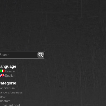
Language
Italiano
English
ategorie
achitettura
ancora business
arte
bastard
bastard bowl