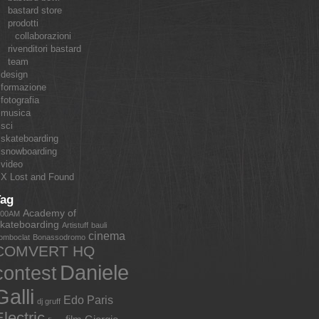
bastard store
prodotti
collaborazioni
rivenditori bastard
team
design
formazione
fotografia
musica
sci
skateboarding
snowboarding
video
X Lost and Found
Tag
Academy of
:00AM
kateboarding
Artistuff
bauli
cinema
omboclat
Bonassodromo
COMVERT HQ
Daniele
contest
Galli
Edo Paris
dj gruff
lectric