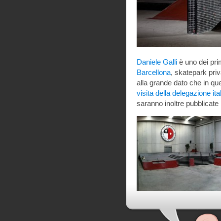
Daniele Galli
è uno dei prim
Barcellona
, skatepark pri
alla grande dato che in ques
visita della delegazione ita
saranno inoltre pubblicate