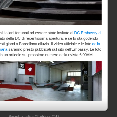
i italiani fortunati ad essere stato invitato al
DC Embassy di
vato della DC di recentissima apertura, e se lo sta godendo
ti giorni a Barcellona diluvia. Il video ufficiale e le foto
della
liana
saranno presto pubblicati sul sito dell’Embassy. Le foto
 in un articolo sul prossimo numero della rivista 6:00AM.
Posted by giuli on 27 febbraio 2012