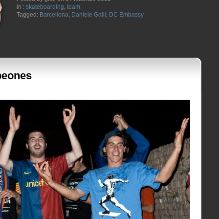
in :
skateboarding
,
team
Tagged:
Barcellona
,
Daniele Galli
,
DC Embassy
peones