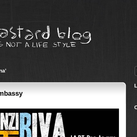
na’
Embassy
C