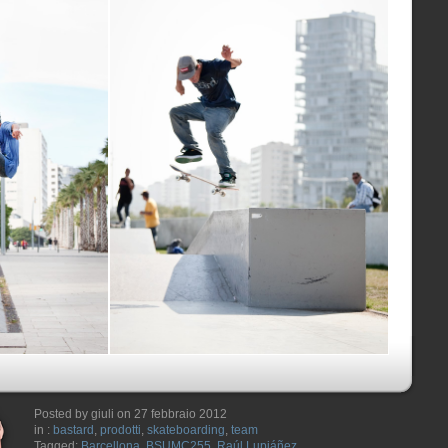
Posted by giuli on 27 febbraio 2012
in :
bastard
,
prodotti
,
skateboarding
,
team
Tagged:
Barcellona
,
BSUMC255
,
Raúl Lupiáñez