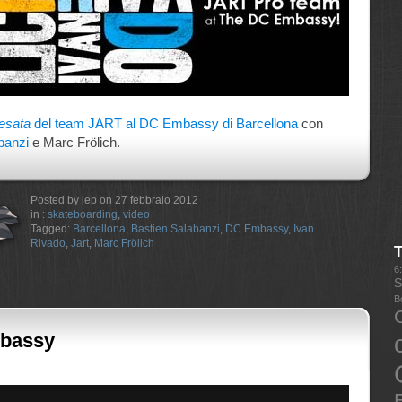
esata
del team JART al DC Embassy di Barcellona
con
banzi
e Marc Frölich.
Posted by jep on 27 febbraio 2012
in :
skateboarding
,
video
Tagged:
Barcellona
,
Bastien Salabanzi
,
DC Embassy
,
Ivan
Rivado
,
Jart
,
Marc Frölich
6
S
B
mbassy
E