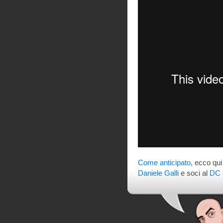
Come anticipato
, ecco qui
Daniele Galli
e soci al
DC 