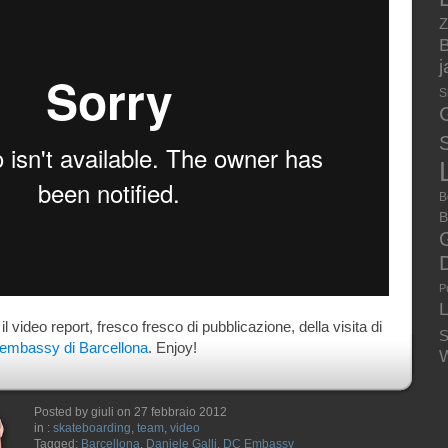
Z
B
S
S
B
B
P
 il video report, fresco fresco di pubblicazione, della visita di
S
embassy di Barcellona
. Enjoy!
W
Posted by giuli on 27 febbraio 2012
in :
skateboarding
,
team
,
video
Tagged:
Barcellona
,
Daniele Galli
,
DC Embassy