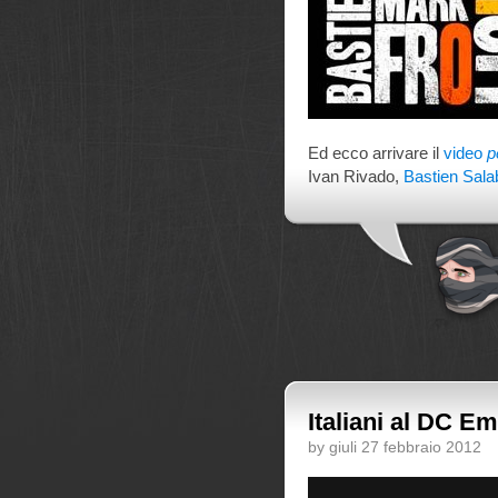
Ed ecco arrivare il
video
p
Ivan Rivado,
Bastien Sala
Italiani al DC E
by giuli 27 febbraio 2012