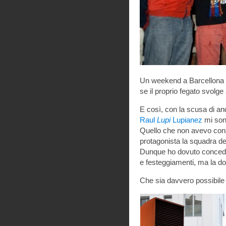
Un weekend a Barcellona è 
se il proprio fegato svolg
E così, con la scusa di an
Raul
Lupi
Lupianez
mi sono
Quello che non avevo cons
protagonista la squadra de
Dunque ho dovuto concedere
e festeggiamenti, ma la do
Che sia davvero possibile 