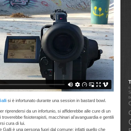
6
S
B
alli
si è infortunato durante una session in bastard bowl.
riprendersi da un infortunio, si affiderebbe alle cure di un
 troverebbe fisioterapisti, macchinari al’avanguardia e gentili
si cura di lui.
alli è una persona fuori dal comune; infatti quello che
E