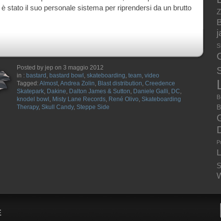
 è stato il suo personale sistema per riprendersi da un brutto
Z
B
S
Posted by jep on 3 maggio 2012
S
in :
bastard
,
bastard bowl
,
skateboarding
,
team
,
video
Tagged:
Almost
,
Andrea Zolin
,
Blast distribution
,
Creedence
Skatepark
,
Dakine
,
Dalton James & Sutton
,
Daniele Galli
,
DC
,
B
knodel bowl
,
Misty Lane Records
,
René Olivo
,
Skateboarding
B
Therapy
,
Skull Candy
,
Steppe Side
P
S
W
E