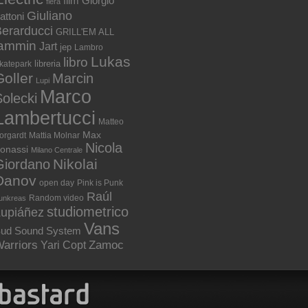
film
Giorgio
fiera
Giuliano
attoni
erarducci
GRILL'EM ALL
jammin
Jart
jep
Lambro
Lukas
libro
libreria
katepark
Goller
Marcin
Lupi
Marco
olecki
Lambertucci
Matteo
Max
orgardt
Mattia Molnar
Nicola
onassi
Milano Centrale
Nikolai
Giordano
Danov
open day
Pink is Punk
Raúl
Random video
unkreas
studiometrico
Lupiáñez
Vans
ud Sound System
arriors
Zamoc
Yari Copt