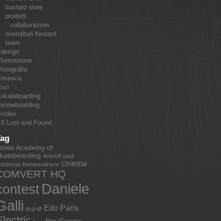
bastard store
prodotti
collaborazioni
rivenditori bastard
team
design
formazione
fotografia
musica
sci
skateboarding
snowboarding
video
X Lost and Found
Tag
Academy of
:00AM
kateboarding
Artistuff
bauli
cinema
omboclat
Bonassodromo
COMVERT HQ
Daniele
contest
Galli
Edo Paris
dj gruff
lectric