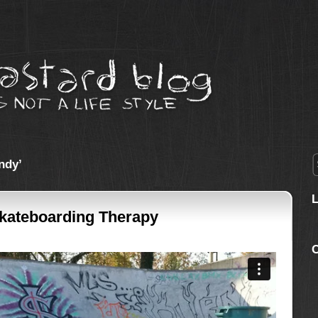
ndy’
Skateboarding Therapy
C