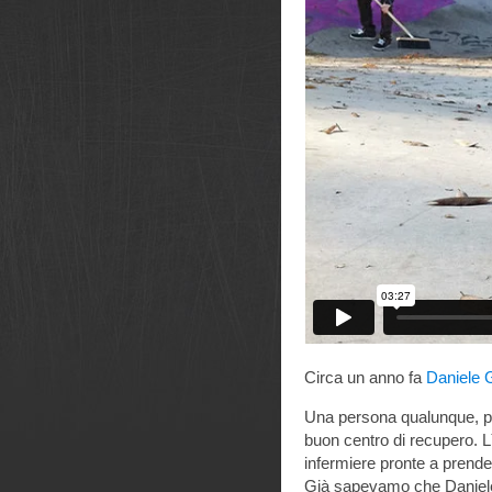
Circa un anno fa
Daniele G
Una persona qualunque, per 
buon centro di recupero. Lì
infermiere pronte a prender
Già sapevamo che Daniele G