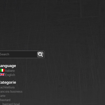
Language
Italiano
English
ategorie
achitettura
ancora business
arte
bastard
bastard bowl