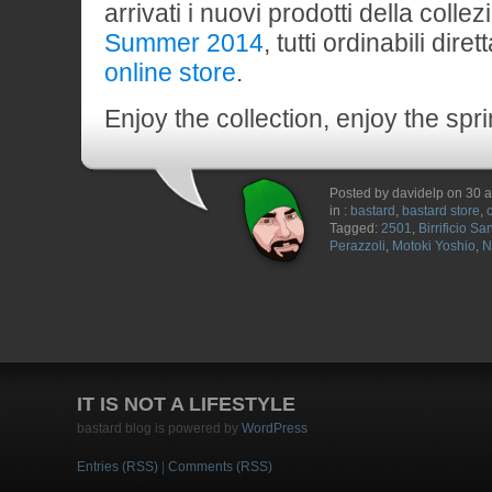
arrivati i nuovi prodotti della colle
Summer 2014
, tutti ordinabili dir
online store
.
Enjoy the collection, enjoy the spri
Posted by davidelp on 30 a
in :
bastard
,
bastard store
,
Tagged:
2501
,
Birrificio S
Perazzoli
,
Motoki Yoshio
,
N
IT IS NOT A LIFESTYLE
bastard blog is powered by
WordPress
Entries (RSS)
|
Comments (RSS)