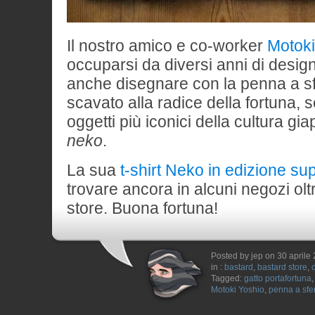
Il nostro amico e co-worker
Motoki
occuparsi da diversi anni di desig
anche disegnare con la penna a sf
scavato alla radice della fortuna,
oggetti più iconici della cultura gi
neko
.
La sua
t-shirt Neko in edizione sup
trovare ancora in alcuni negozi olt
store. Buona fortuna!
Posted by jep on 30 aprile
in :
bastard
,
bastard store
,
Tagged:
gatto portafortuna
Motoki Yoshio
,
penna a sfe