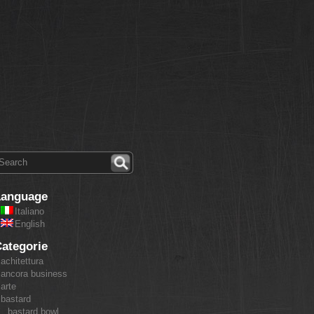
Language
Italiano
English
ategorie
achitettura
ancora business
arte
bastard
bastard bowl