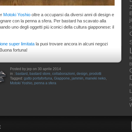
Z
B
er
Motoki Yoshio
oltre a occuparsi da diversi anni di design e
gnare con la penna a sfera. Per bastard ha scavato alla
nando uno degli oggetti più iconici della cultura giapponese: il
S
S
zione super limitata
la puoi trovare ancora in alcuni negozi
 Buona fortuna!
B
B
Posted by jep on 30 aprile 2014
in :
bastard
,
bastard store
,
collaborazioni
,
design
,
prodotti
Tagged:
gatto portafortuna
,
Giappone
,
jammin
,
maneki neko
,
Motoki Yoshio
,
penna a sfera
P
S
W
E