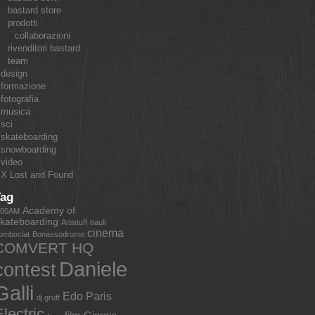
bastard store
prodotti
collaborazioni
rivenditori bastard
team
design
formazione
fotografia
musica
sci
skateboarding
snowboarding
video
X Lost and Found
Tag
Academy of
:00AM
kateboarding
Artistuff
bauli
cinema
omboclat
Bonassodromo
COMVERT HQ
Daniele
contest
Galli
Edo Paris
dj gruff
lectric