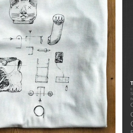
6
S
B
E