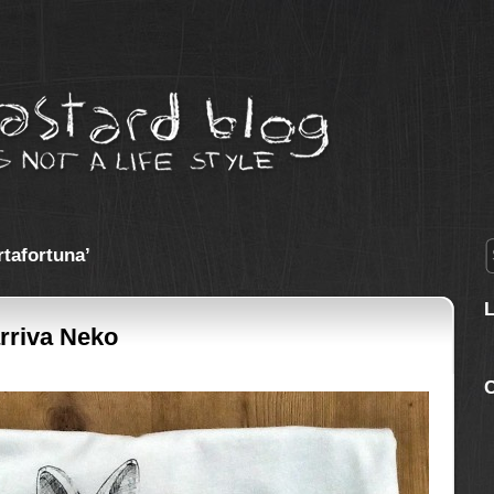
rtafortuna’
arriva Neko
C