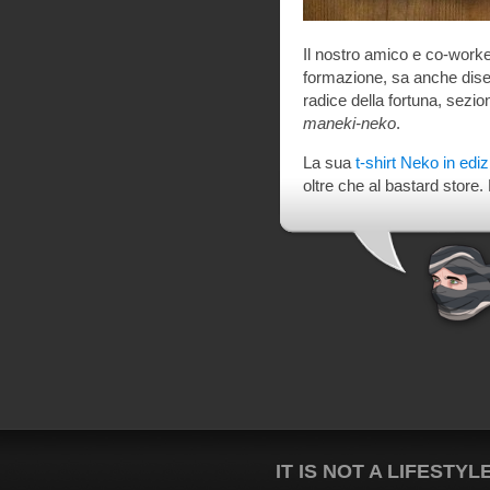
Il nostro amico e co-work
formazione, sa anche dise
radice della fortuna, sezio
maneki-neko
.
La sua
t-shirt Neko in edi
oltre che al bastard store.
IT IS NOT A LIFESTYL