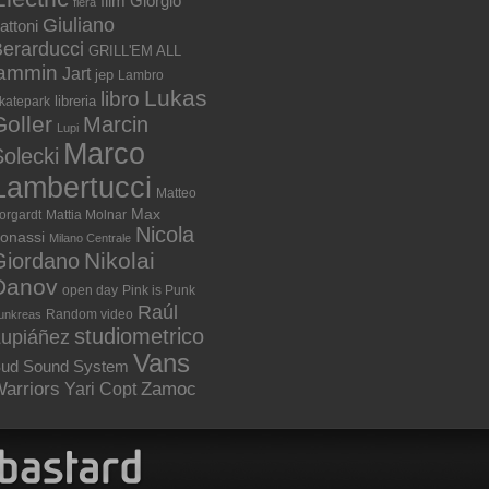
film
Giorgio
fiera
Giuliano
attoni
erarducci
GRILL'EM ALL
jammin
Jart
jep
Lambro
Lukas
libro
libreria
katepark
Goller
Marcin
Lupi
Marco
olecki
Lambertucci
Matteo
Max
orgardt
Mattia Molnar
Nicola
onassi
Milano Centrale
Nikolai
Giordano
Danov
open day
Pink is Punk
Raúl
Random video
unkreas
studiometrico
Lupiáñez
Vans
ud Sound System
arriors
Zamoc
Yari Copt