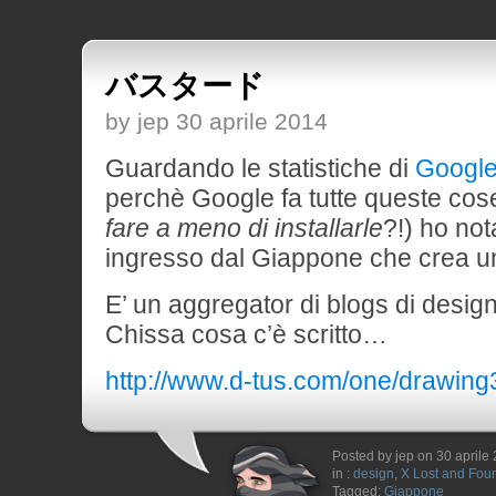
バスタード
by jep 30 aprile 2014
Guardando le statistiche di
Google
perchè Google fa tutte queste cos
fare a meno di installarle
?!) ho not
ingresso dal Giappone che crea un
E’ un aggregator di blogs di design
Chissa cosa c’è scritto…
http://www.d-tus.com/one/drawin
Posted by jep on 30 aprile
in :
design
,
X Lost and Fou
Tagged:
Giappone