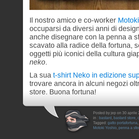
Il nostro amico e co-worker
Motoki
occuparsi da diversi anni di desig
anche disegnare con la penna a sf
scavato alla radice della fortuna,
oggetti più iconici della cultura gi
neko
.
La sua
t-shirt Neko in edizione sup
trovare ancora in alcuni negozi olt
store. Buona fortuna!
Posted by jep on 30 aprile
in :
bastard
,
bastard store
,
Tagged:
gatto portafortuna
Motoki Yoshio
,
penna a sfe