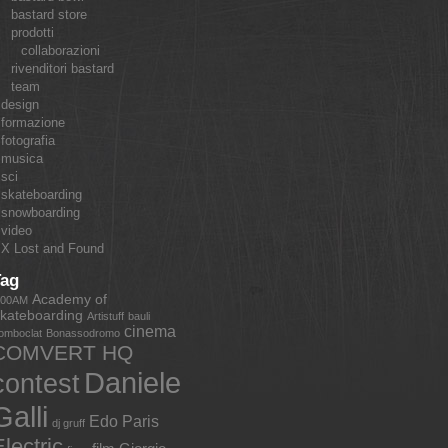
bastard store
prodotti
collaborazioni
rivenditori bastard
team
design
formazione
fotografia
musica
sci
skateboarding
snowboarding
video
X Lost and Found
Tag
Academy of
:00AM
kateboarding
Artistuff
bauli
cinema
omboclat
Bonassodromo
COMVERT HQ
Daniele
contest
Galli
Edo Paris
dj gruff
lectric