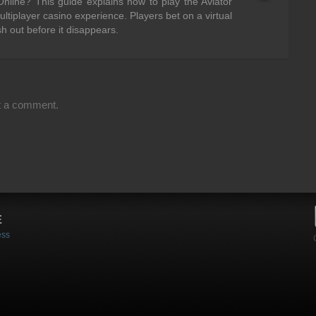
nline? This guide explains how to play the Aviator
ltiplayer casino experience. Players bet on a virtual
h out before it disappears.
t a comment.
E
ess