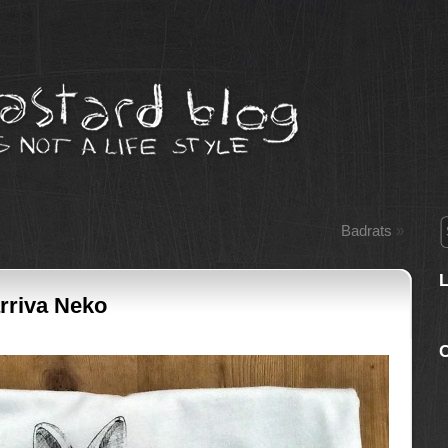
Badrats
»
arriva Neko
C