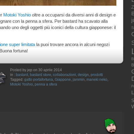
Z
B
er
Motoki Yoshio
oltre a occuparsi da diversi anni di design e
gnare con la penna a sfera. Per bastard ha scavato alla
nando uno degli oggetti più iconici della cultura giapponese: il
S
S
zione super limitata
la puoi trovare ancora in alcuni negozi
 Buona fortuna!
B
B
Posted by jep on 30 aprile 2014
in :
bastard
,
bastard store
,
collaborazioni
,
design
,
prodotti
Tagged:
gatto portafortuna
,
Giappone
,
jammin
,
maneki neko
,
Motoki Yoshio
,
penna a sfera
P
S
W