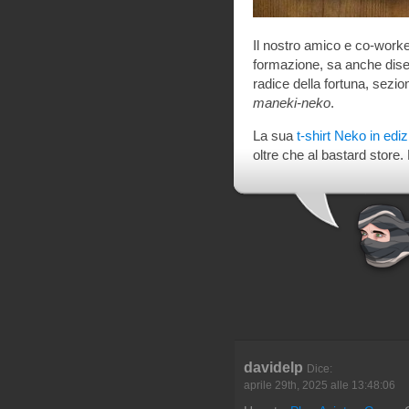
Il nostro amico e co-work
formazione, sa anche dise
radice della fortuna, sezio
maneki-neko
.
La sua
t-shirt Neko in edi
oltre che al bastard store.
davidelp
Dice:
aprile 29th, 2025 alle 13:48:06