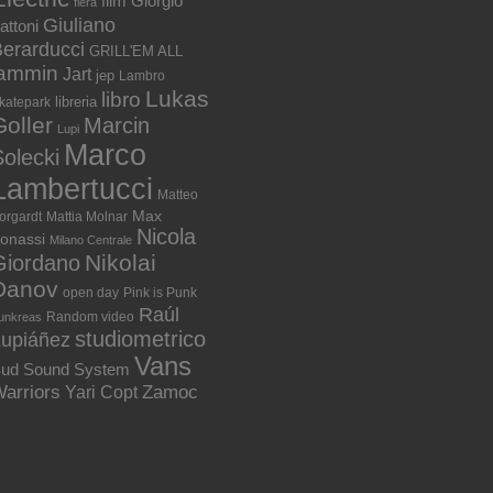
film
Giorgio
fiera
Giuliano
attoni
erarducci
GRILL'EM ALL
jammin
Jart
jep
Lambro
Lukas
libro
libreria
katepark
Goller
Marcin
Lupi
Marco
olecki
Lambertucci
Matteo
Max
orgardt
Mattia Molnar
Nicola
onassi
Milano Centrale
Nikolai
Giordano
Danov
open day
Pink is Punk
Raúl
Random video
unkreas
studiometrico
Lupiáñez
Vans
ud Sound System
arriors
Zamoc
Yari Copt