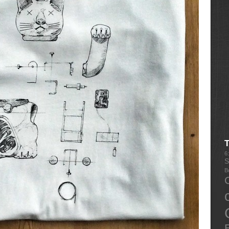
6
S
B
E