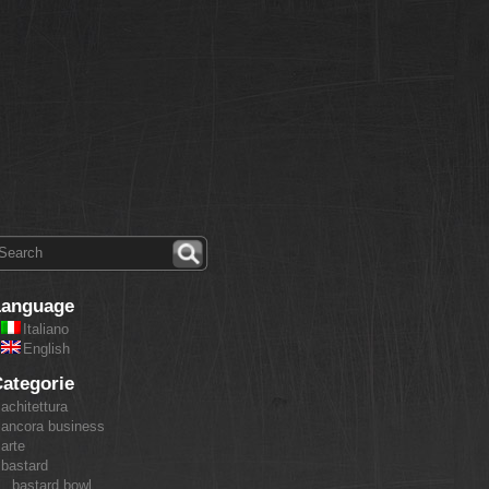
Language
Italiano
English
ategorie
achitettura
ancora business
arte
bastard
bastard bowl