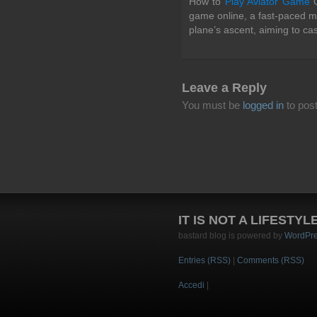
How to
Play Aviator Game
O
game online, a fast-paced mu
plane’s ascent, aiming to cas
Leave a Reply
You must be
logged in
to pos
IT IS NOT A LIFESTYL
bastard blog is powered by
WordPr
Entries (RSS)
|
Comments (RSS)
Accedi
|