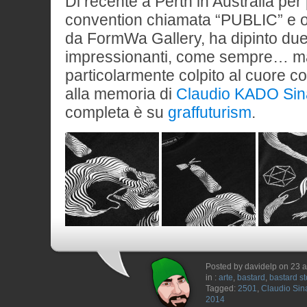
Di recente a Perth in Australia pe
convention chiamata “PUBLIC” e 
da FormWa Gallery, ha dipinto du
impressionanti, come sempre… ma 
particolarmente colpito al cuore c
alla memoria di
Claudio KADO Sina
completa è su
graffuturism
.
Posted by davidelp on 23 a
in :
arte
,
bastard
,
bastard st
Tagged:
2501
,
Claudio Sina
2014