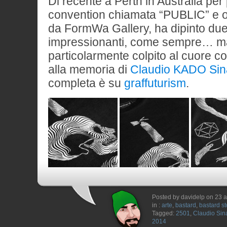
Di recente a Perth in Australia pe
convention chiamata “PUBLIC” e 
da FormWa Gallery, ha dipinto du
impressionanti, come sempre… ma 
particolarmente colpito al cuore c
alla memoria di
Claudio KADO Sina
completa è su
graffuturism
.
Posted by davidelp on 23 a
in :
arte
,
bastard
,
bastard st
Tagged:
2501
,
Claudio Sina
2014