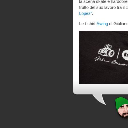
la scena skate e hardcore n
frutto del suo lavoro tra il
Lopez”
.
Le t-shirt
Swing
di Giulian