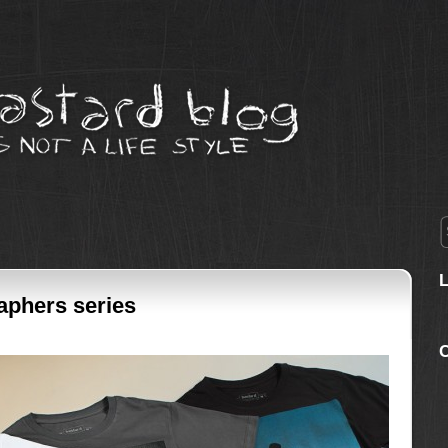
aphers series
C