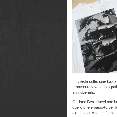
In questa collezione basta
mantenuto viva la fotografi
anni duemila.
Giuliano Berarducci non h
quello che è passato per 
alcuni degli scatti più epic