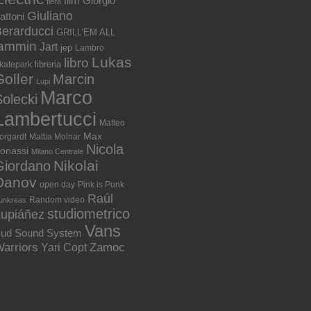
film
Giorgio
fiera
Giuliano
attoni
erarducci
GRILL'EM ALL
jammin
Jart
jep
Lambro
Lukas
libro
libreria
katepark
Goller
Marcin
Lupi
Marco
olecki
Lambertucci
Matteo
Max
orgardt
Mattia Molnar
Nicola
onassi
Milano Centrale
Nikolai
Giordano
Danov
open day
Pink is Punk
Raúl
Random video
unkreas
studiometrico
Lupiáñez
Vans
ud Sound System
arriors
Zamoc
Yari Copt