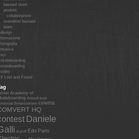
bastard store
prodotti
collaborazioni
rivenditori bastard
team
design
formazione
fotografia
musica
sci
skateboarding
snowboarding
video
X Lost and Found
Tag
Academy of
:00AM
kateboarding
Artistuff
bauli
cinema
omboclat
Bonassodromo
COMVERT HQ
Daniele
contest
Galli
Edo Paris
dj gruff
lectric