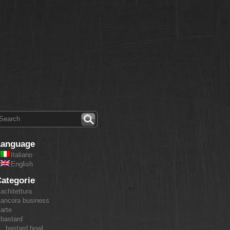
Language
Italiano
English
ategorie
achitettura
ancora business
arte
bastard
bastard bowl