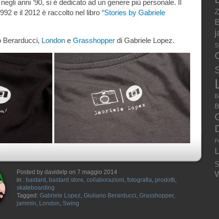
egli anni ’90, si è dedicato ad un genere più personale. Il
Z
 1992 e il 2012 è raccolto nel libro
“Stories by Gabriele
B
o Berarducci,
London
e
Grasshopper
di Gabriele Lopez.
S
S
B
B
P
S
Posted by davidelp on 7 maggio 2014
W
in :
bastard
,
bastard store
,
collaborazioni
,
fotografia
,
prodotti
,
skateboarding
Tagged:
Gabriele Lopez
,
Giuliano Berarducci
,
Grasshopper
,
jammin
,
London
,
Swing