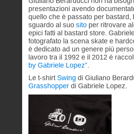
Giuliano Berarducci non ha bisogn
presentazioni avendo documentato
quello che è passato per bastard,
sguardo al suo
sito
per ritrovare al
epici fatti al bastard store. Gabri
fotografato la scena skate e hardco
è dedicato ad un genere più persona
lavoro tra il 1992 e il 2012 è raccol
by Gabriele Lopez”
.
Le t-shirt
Swing
di Giuliano Berard
Grasshopper
di Gabriele Lopez.