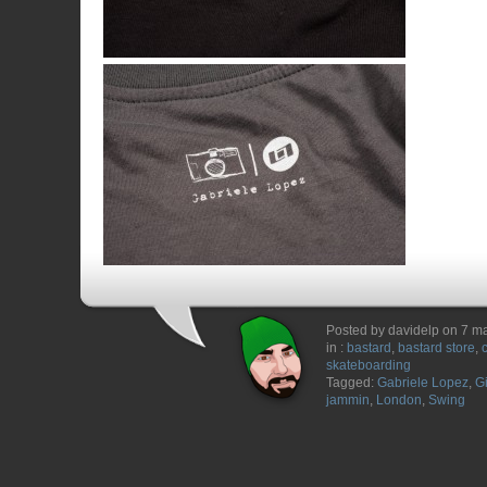
Posted by davidelp on 7 m
in :
bastard
,
bastard store
,
skateboarding
Tagged:
Gabriele Lopez
,
G
jammin
,
London
,
Swing