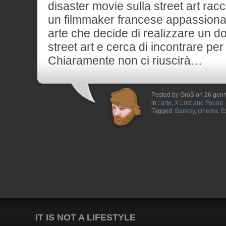
disaster movie sulla street art rac
un filmmaker francese appassionat
arte che decide di realizzare un d
street art e cerca di incontrare pe
Chiaramente non ci riuscirà…
Posted by GroS on 26 gen
in :
arte
,
X Lost and Found
Tagged:
Banksy
,
cinema
,
E
IT IS NOT A LIFESTYLE