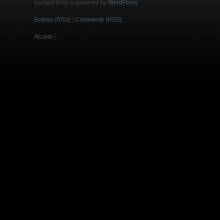
bastard blog is powered by
WordPress
Entries (RSS)
|
Comments (RSS)
Accedi
|