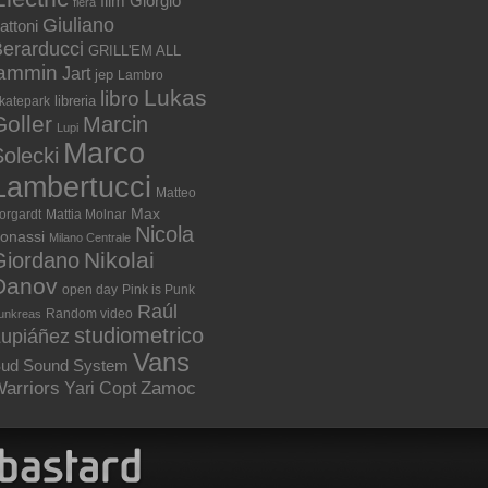
film
Giorgio
fiera
Giuliano
attoni
erarducci
GRILL'EM ALL
jammin
Jart
jep
Lambro
Lukas
libro
libreria
katepark
Goller
Marcin
Lupi
Marco
olecki
Lambertucci
Matteo
Max
orgardt
Mattia Molnar
Nicola
onassi
Milano Centrale
Nikolai
Giordano
Danov
open day
Pink is Punk
Raúl
Random video
unkreas
studiometrico
Lupiáñez
Vans
ud Sound System
arriors
Zamoc
Yari Copt