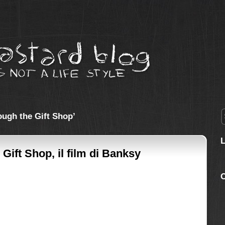
ough the Gift Shop’
Gift Shop, il film di Banksy
C