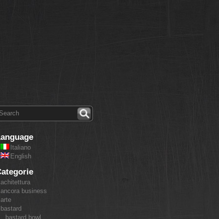
Language
Italiano
English
ategorie
achitettura
ancora business
arte
bastard
bastard bowl