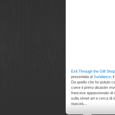
Exit Through the Gift Sho
presentata al
Sundance
, 
Da quello che ho pututo cap
come il primo disaster mov
francese appassionato di 
sulla street art e cerca d
riuscirà…