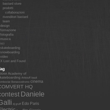
bastard store
prodotti
collaborazioni
rivenditori bastard
team
design
formazione
fotografia
musica
sci
skateboarding
snowboarding
video
X Lost and Found
Tag
Academy of
:00AM
kateboarding
Artistuff
bauli
cinema
omboclat
Bonassodromo
COMVERT HQ
Daniele
contest
Galli
Edo Paris
dj gruff
lectric