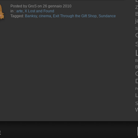
Posted by GroS on 26 gennaio 2010
Z
in :
arte
,
X Lost and Found
B
Tagged:
Banksy
,
cinema
,
Exit Through the Gift Shop
,
Sundance
S
S
B
B
P
S
W
E