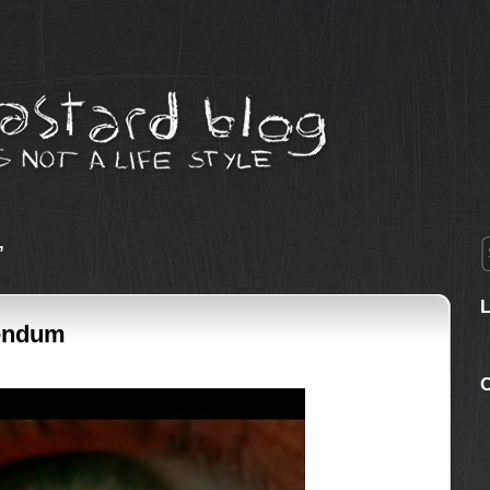
’
dendum
C