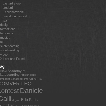
bastard store
prodotti
collaborazioni
rivenditori bastard
team
design
formazione
fotografia
musica
sci
skateboarding
snowboarding
video
X Lost and Found
Tag
Academy of
:00AM
kateboarding
Artistuff
bauli
cinema
omboclat
Bonassodromo
COMVERT HQ
Daniele
contest
Galli
Edo Paris
dj gruff
lectric