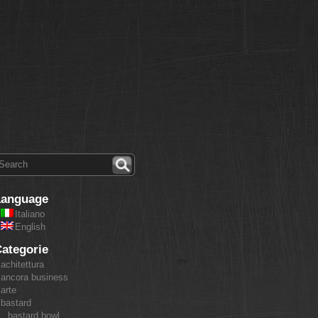
Language
Italiano
English
ategorie
achitettura
ancora business
arte
bastard
bastard bowl