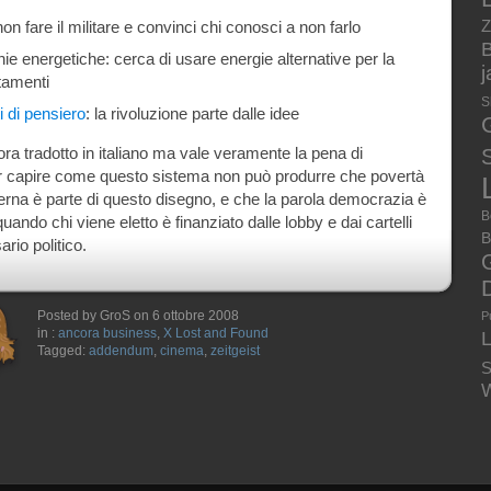
Z
non fare il militare e convinci chi conosci a non farlo
B
ie energetiche: cerca di usare energie alternative per la
tamenti
S
i di pensiero
: la rivoluzione parte dalle idee
ora tradotto in italiano ma vale veramente la pena di
S
r capire come questo sistema non può produrre che povertà
verna è parte di questo disegno, e che la parola democrazia è
B
uando chi viene eletto è finanziato dalle lobby e dai cartelli
B
rio politico.
Posted by GroS on 6 ottobre 2008
P
in :
ancora business
,
X Lost and Found
Tagged:
addendum
,
cinema
,
zeitgeist
S
W