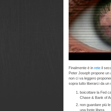
Finalmente è in
rete
il sec
Peter Joseph propone un alt
non ci va leggero proponen
sopra tutto liberarci da un 
boicottare la Fed c
Chase & Bank of A
non guardare più le 
una fonte libera