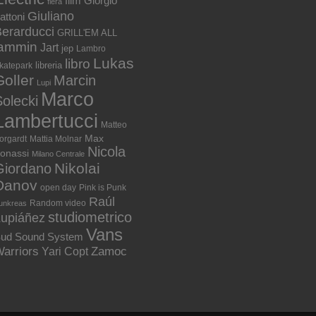
film
Giorgio
fiera
Giuliano
attoni
erarducci
GRILL'EM ALL
jammin
Jart
jep
Lambro
Lukas
libro
libreria
katepark
Goller
Marcin
Lupi
Marco
olecki
Lambertucci
Matteo
Max
orgardt
Mattia Molnar
Nicola
onassi
Milano Centrale
Nikolai
Giordano
Danov
open day
Pink is Punk
Raúl
Random video
unkreas
studiometrico
Lupiáñez
Vans
ud Sound System
arriors
Zamoc
Yari Copt