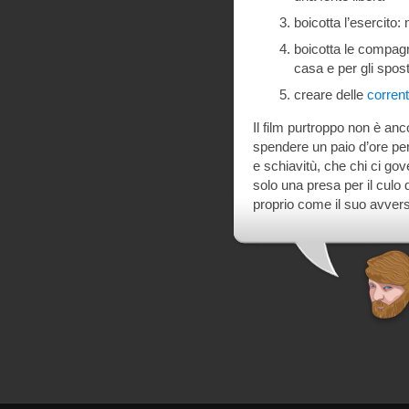
boicotta l’esercito: 
boicotta le compagn
casa e per gli spos
creare delle
corrent
Il film purtroppo non è anc
spendere un paio d’ore pe
e schiavitù, che chi ci go
solo una presa per il culo q
proprio come il suo avversa