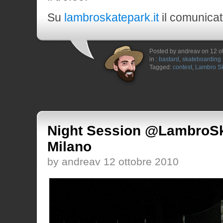
Su
lambroskatepark.it
il comunicato
Posted by andreav on 12 o
in :
bastard
,
skateboarding
Tagged:
contest
,
Lambro S
Night Session @LambroSk
Milano
by andreav 12 ottobre 2010