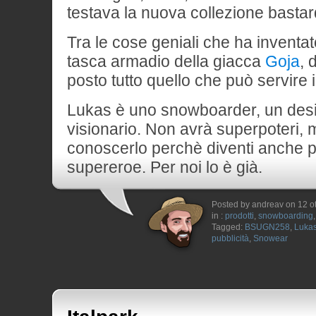
testava la nuova collezione basta
Tra le cose geniali che ha inventa
tasca armadio della giacca
Goja
, 
posto tutto quello che può servire
Lukas è uno snowboarder, un des
visionario. Non avrà superpoteri, 
conoscerlo perchè diventi anche p
supereroe. Per noi lo è già.
Posted by andreav on 12 o
in :
prodotti
,
snowboarding
Tagged:
BSUGN258
,
Lukas
pubblicità
,
Snowear