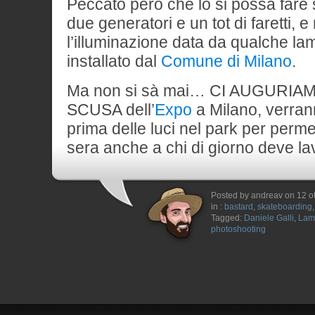
Peccato però che lo si possa fare s
due generatori e un tot di faretti, 
l’illuminazione data da qualche la
installato dal
Comune di Milano
.
Ma non si sà mai… CI AUGURI
SCUSA dell’
Expo
a Milano, verran
prima delle luci nel park per perme
sera anche a chi di giorno deve la
Posted by andreav on 12 o
in :
bastard
,
skateboarding
Tagged:
Daniele Galli
,
Lam
photoshooting