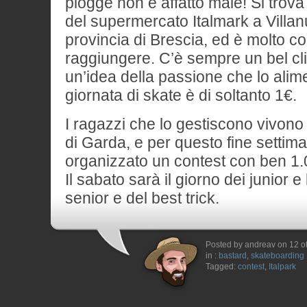
piogge non è affatto male! Si trova 
del supermercato Italmark a Villanu
provincia di Brescia, ed è molto 
raggiungere. C’è sempre un bel cl
un’idea della passione che lo alime
giornata di skate è di soltanto 1€.
I ragazzi che lo gestiscono vivono 
di Garda, e per questo fine setti
organizzato un contest con ben 1
Il sabato sarà il giorno dei junior 
senior e del best trick.
Posted by andreav on 12 o
in :
bastard
,
skateboarding
Tagged:
contest
,
Italpark