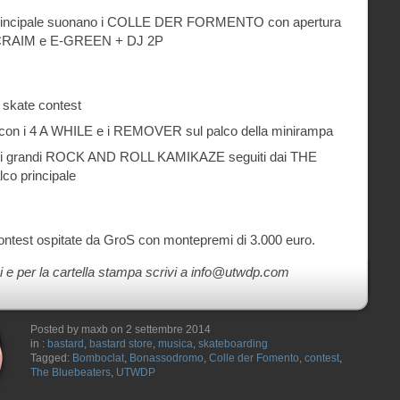
o principale suonano i COLLE DER FORMENTO con apertura
CRAIM e E-GREEN + DJ 2P
i skate contest
ve con i 4 A WHILE e i REMOVER sul palco della minirampa
on i grandi ROCK AND ROLL KAMIKAZE seguiti dai THE
o principale
 contest ospitate da GroS con montepremi di 3.000 euro.
i e per la cartella stampa scrivi a info@utwdp.com
Posted by maxb on 2 settembre 2014
in :
bastard
,
bastard store
,
musica
,
skateboarding
Tagged:
Bomboclat
,
Bonassodromo
,
Colle der Fomento
,
contest
,
The Bluebeaters
,
UTWDP