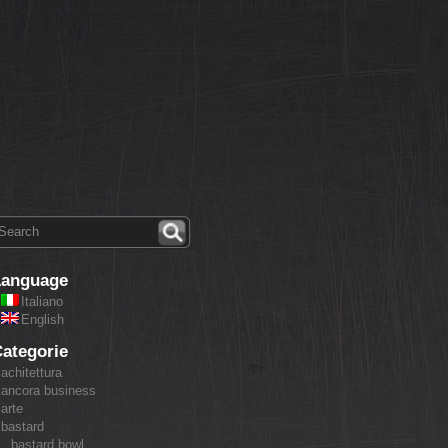
Language
Italiano
English
ategorie
achitettura
ancora business
arte
bastard
bastard bowl