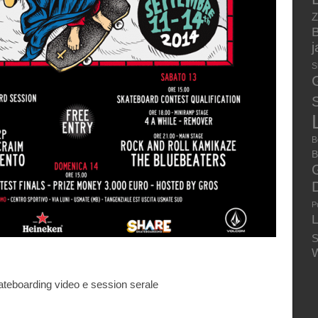
Z
B
S
S
B
B
P
S
W
ateboarding video e session serale