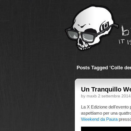
Posts Tagged ‘Colle de
Un Tranquillo W
by maxb 2 settembre 2014
La X Edizione dell’evento p
aspettiamo per una quattro
Weekend da Paura
presso