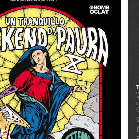
6
S
B
E