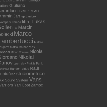
film
Giorgio
fiera
Giuliano
attoni
erarducci
GRILL'EM ALL
jammin
Jart
jep
Lambro
Lukas
libro
libreria
katepark
Goller
Marcin
Lupi
Marco
olecki
Lambertucci
Matteo
Max
orgardt
Mattia Molnar
Nicola
onassi
Milano Centrale
Nikolai
Giordano
Danov
open day
Pink is Punk
Raúl
Random video
unkreas
studiometrico
Lupiáñez
Vans
ud Sound System
arriors
Zamoc
Yari Copt