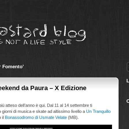
r Fomento’
eekend da Paura – X Edizione
C
iù atteso dell’anno è qui. Dal 11 al 14 settembre ti
 giorni di musica e skate ad altissimo livello a
Un Tranquillo
 il
Bonassodromo di Usmate Velate
(MB).