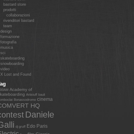
bastard store
prodotti
collaborazioni
rivenditori bastard
team
design
formazione
fotografia
musica
sci
skateboarding
snowboarding
video
X Lost and Found
Tag
Academy of
:00AM
kateboarding
Artistuff
bauli
cinema
omboclat
Bonassodromo
COMVERT HQ
Daniele
contest
Galli
Edo Paris
dj gruff
lectric