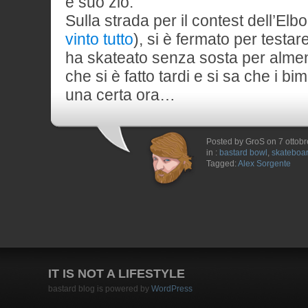
e suo zio.
Sulla strada per il contest dell’Elbo
vinto tutto
), si è fermato per testar
ha skateato senza sosta per almeno
che si è fatto tardi e si sa che i bi
una certa ora…
Posted by GroS on 7 ottob
in :
bastard bowl
,
skateboa
Tagged:
Alex Sorgente
IT IS NOT A LIFESTYLE
bastard blog is powered by
WordPress