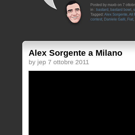
Posted by maxb on 7 ottob
in :
bastard
,
bastard bowl
,
s
Tagged:
Alex Sorgente
,
All
contest
,
Daniele Galli
,
Fiat
,
Alex Sorgente a Milano
by jep 7 ottobre 2011