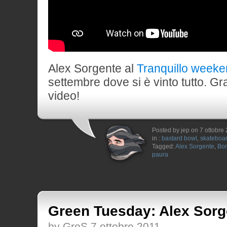
Alex Sorgente al
Tranquillo weeke
settembre dove si è vinto tutto. Gr
video!
Posted by jep on 7 ottobre
in :
bastard bowl
,
skateboa
Tagged:
Alex Sorgente
,
Bo
paura
Green Tuesday: Alex Sorg
by GroS 7 ottobre 2011