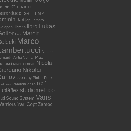
film
Giorgio
fiera
Giuliano
attoni
erarducci
GRILL'EM ALL
jammin
Jart
jep
Lambro
Lukas
libro
libreria
katepark
Goller
Marcin
Lupi
Marco
olecki
Lambertucci
Matteo
Max
orgardt
Mattia Molnar
Nicola
onassi
Milano Centrale
Nikolai
Giordano
Danov
open day
Pink is Punk
Raúl
Random video
unkreas
studiometrico
Lupiáñez
Vans
ud Sound System
arriors
Zamoc
Yari Copt