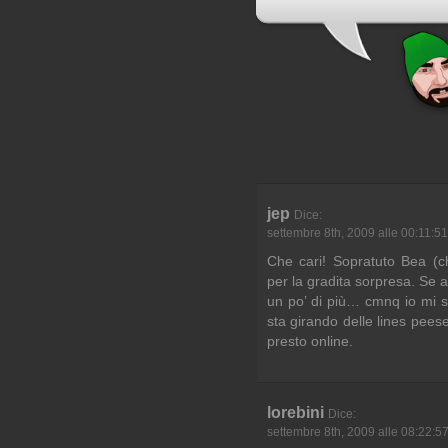
jep
Dice:
settembre 8th, 2009 alle 00:11:51
Che cari! Sopratuto Bea (
per la gradita sorpresa. Se 
un po’ di più… cmnq io mi so
sta girando delle lines pees
presto online.
lorebini
Dice:
settembre 8th, 2009 alle 08:22:5