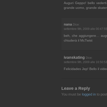
Auguri Geppo! bello vederti
grande uomo, grande skater
nana
Dice:
settembre 9th, 2009 alle 00:47:5
beh, che aggiungere… augur
chiuderà il McTwist
ivanskating
Dice:
settembre 9th, 2009 alle 16:50:5
Felicidades Jep! Bello il vide
Leave a Reply
You must be
logged in
to pos