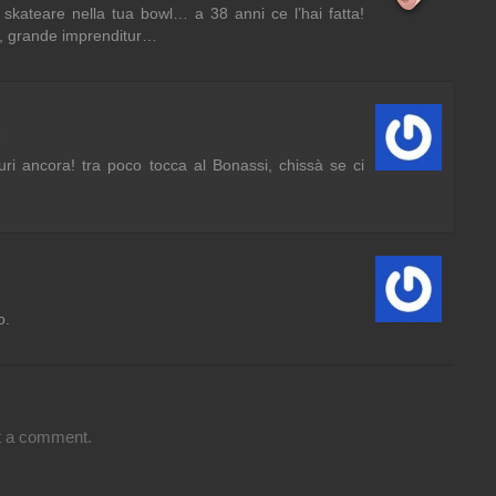
 skateare nella tua bowl… a 38 anni ce l’hai fatta!
, grande imprenditur…
5
i ancora! tra poco tocca al Bonassi, chissà se ci
3
o.
t a comment.