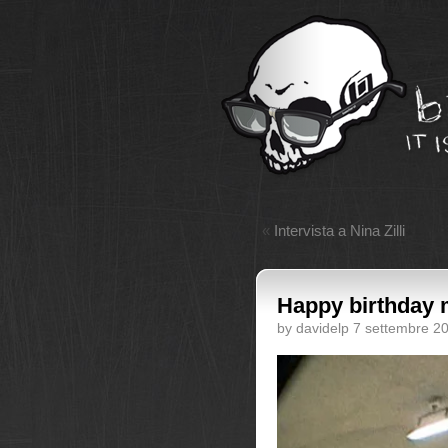
«
Intervista a Nina Zilli
Happy birthday 
by davidelp 7 settembre 2