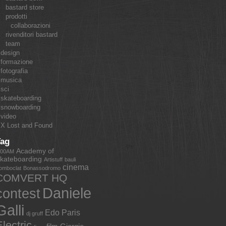
bastard store
prodotti
collaborazioni
rivenditori bastard
team
design
formazione
fotografia
musica
sci
skateboarding
snowboarding
video
X Lost and Found
Tag
Academy of
:00AM
kateboarding
Artistuff
bauli
cinema
omboclat
Bonassodromo
COMVERT HQ
Daniele
contest
Galli
Edo Paris
dj gruff
lectric