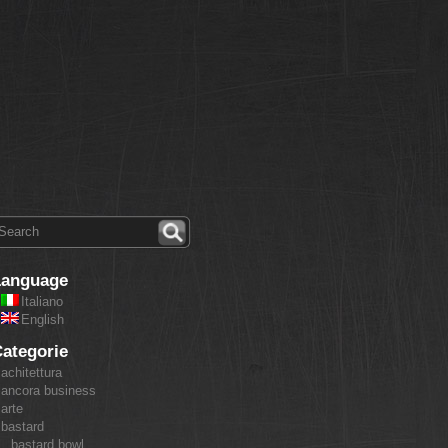
Language
Italiano
English
ategorie
achitettura
ancora business
arte
bastard
bastard bowl