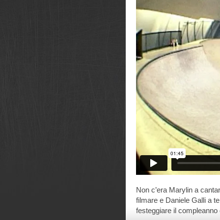
Non c’era Marylin a cant
filmare e Daniele Galli a 
festeggiare il compleanno 