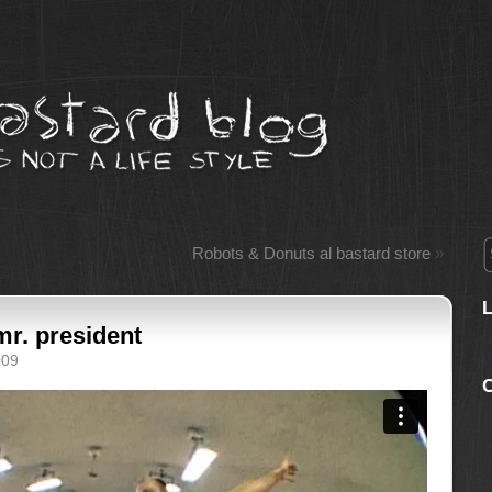
Robots & Donuts al bastard store
»
mr. president
009
C