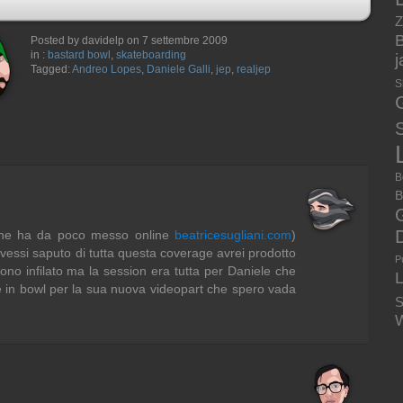
Z
B
Posted by davidelp on 7 settembre 2009
in :
bastard bowl
,
skateboarding
Tagged:
Andreo Lopes
,
Daniele Galli
,
jep
,
realjep
S
S
B
B
che ha da poco messo online
beatricesugliani.com
)
avessi saputo di tutta questa coverage avrei prodotto
P
no infilato ma la session era tutta per Daniele che
e in bowl per la sua nuova videopart che spero vada
S
W
7