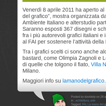
Venerdì 8 aprile 2011 ha aperto a
del grafico”, mostra organizzata d
Ambiente Italiano e alterstudio par
Saranno esposti 367 disegni e schi
fra i più autorevoli grafici italiani e
al FAI per sostenere l’attività dell
Tra i grafici scelti ci sono anche al
bastard, come Olimpia Zagnoli e Lef
di quelle che tolgono il fiato,
Villa 
Milano.
Maggiori info su
lamanodelgrafico.i
Posted by davidelp on 28 a
in :
achitettura
,
arte
Tagged:
FAI
,
La mano del g