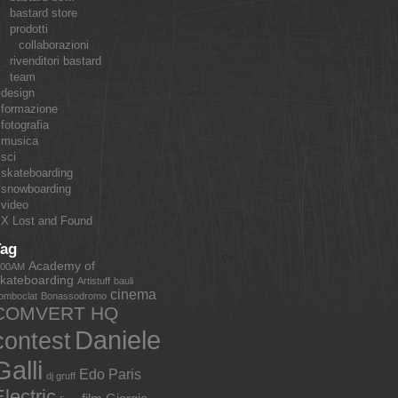
bastard store
prodotti
collaborazioni
rivenditori bastard
team
design
formazione
fotografia
musica
sci
skateboarding
snowboarding
video
X Lost and Found
Tag
Academy of
:00AM
kateboarding
Artistuff
bauli
cinema
omboclat
Bonassodromo
COMVERT HQ
Daniele
contest
Galli
Edo Paris
dj gruff
lectric