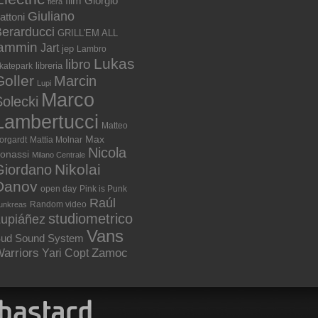
film
Giorgio
fiera
Giuliano
attoni
erarducci
GRILL'EM ALL
jammin
Jart
jep
Lambro
Lukas
libro
libreria
katepark
Goller
Marcin
Lupi
Marco
olecki
Lambertucci
Matteo
Max
orgardt
Mattia Molnar
Nicola
onassi
Milano Centrale
Nikolai
Giordano
Danov
open day
Pink is Punk
Raúl
Random video
unkreas
studiometrico
Lupiáñez
Vans
ud Sound System
arriors
Zamoc
Yari Copt