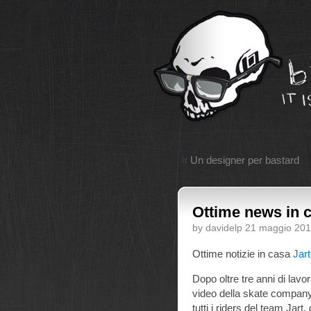
«
Un designer per bastard
Ottime news in c
by davidelp 21 maggio 20
Ottime notizie in casa
Jar
Dopo oltre tre anni di lavo
video della skate compan
tutti i riders del team Jart