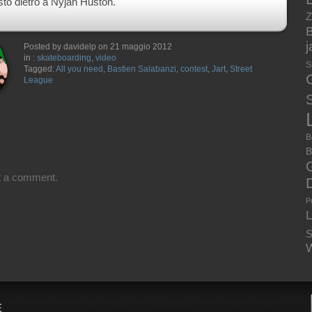
sto dietro a Nyjah Huston.
Z
B
Posted by davidelp on 21 maggio 2012
in :
skateboarding
,
video
S
Tagged:
All you need
,
Bastien Salabanzi
,
contest
,
Jart
,
Street
League
S
B
B
t a comment.
P
S
W
E