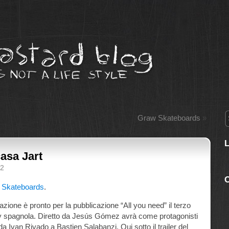
Graw Skateboards
»
asa Jart
12
C
t Skateboards
.
razione è pronto per la pubblicazione “All you need” il terzo
y spagnola. Diretto da Jesús Gómez avrà come protagonisti
, da Ivan Rivado a Bastien Salabanzi. Qui sotto il trailer del