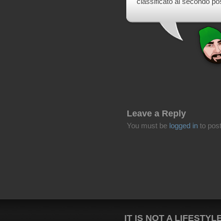
classificato al secondo po
Leave a Reply
You must be
logged in
to pos
IT IS NOT A LIFESTYL