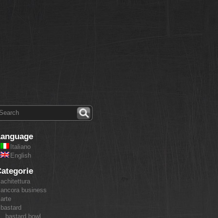
Language
Italiano
English
ategorie
achitettura
ancora business
arte
bastard
bastard bowl