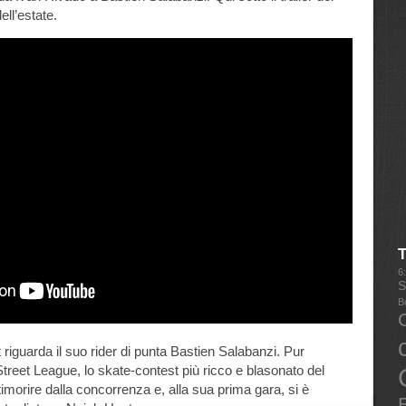
ell’estate.
6
S
B
 riguarda il suo rider di punta Bastien Salabanzi. Pur
Street League, lo skate-contest più ricco e blasonato del
imorire dalla concorrenza e, alla sua prima gara, si è
E