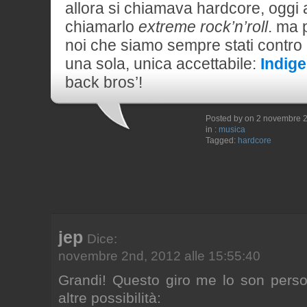
allora si chiamava hardcore, oggi 
chiamarlo
extreme rock’n’roll
. ma 
noi che siamo sempre stati contro l
una sola, unica accettabile:
Indige
back bros’!
Posted by on 2 novembre 
in :
musica
Tagged:
hardcore
jep
Dice:
novembre 2nd, 2012 alle 15:55:40
Grandi! Questo giro me lo son pers
altre possibilità: