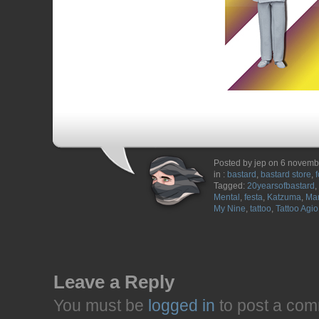
Posted by jep on 6 novem
in :
bastard
,
bastard store
,
Tagged:
20yearsofbastard
,
Mental
,
festa
,
Katzuma
,
Ma
My Nine
,
tattoo
,
Tattoo Agio
Leave a Reply
You must be
logged in
to post a com