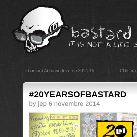
«
bastard Autunno Inverno 2014-15
L’Ultima
#20YEARSOFBASTARD
by jep 6 novembre 2014