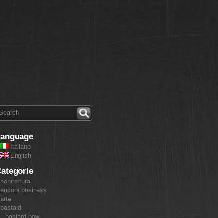
Language
Italiano
English
ategorie
achitettura
ancora business
arte
bastard
bastard bowl