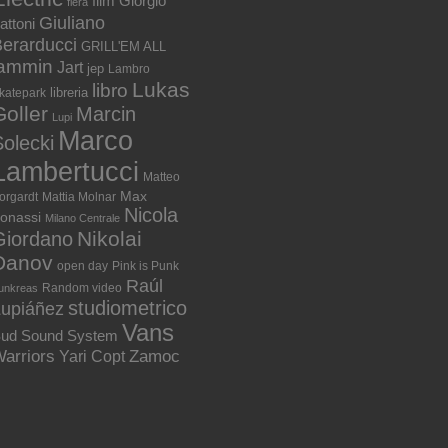
film
Giorgio
fiera
Giuliano
attoni
erarducci
GRILL'EM ALL
jammin
Jart
jep
Lambro
Lukas
libro
libreria
katepark
Goller
Marcin
Lupi
Marco
olecki
Lambertucci
Matteo
Max
orgardt
Mattia Molnar
Nicola
onassi
Milano Centrale
Nikolai
Giordano
Danov
open day
Pink is Punk
Raúl
Random video
unkreas
studiometrico
Lupiáñez
Vans
ud Sound System
arriors
Zamoc
Yari Copt