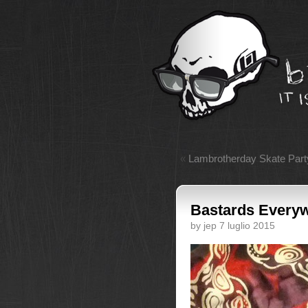
«
Lambrotherday Skate Part
Bastards Everyw
by jep 7 luglio 2015