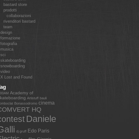
bastard store
prodotti
collaborazioni
rivenditori bastard
team
design
formazione
fotografia
musica
sci
skateboarding
snowboarding
video
X Lost and Found
Tag
Academy of
:00AM
kateboarding
Artistuff
bauli
cinema
omboclat
Bonassodromo
COMVERT HQ
Daniele
contest
Galli
Edo Paris
dj gruff
lectric