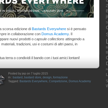
Z
B
S
a scorsa edizione di
Bastards Everywhere
si è pensato
empre in collaborazione con
Domus Academy
. Il
S
ppare nuovi prodotti o
capsule collections
attingendo a
ateriali, tradizioni, usi e costumi di altri paesi, in
B
B
 tua terra o condividi il bando con i tuoi amici lontani!
P
Posted by jep on 7 luglio 2015
in :
bastard
,
bastard store
,
design
,
formazione
S
Tagged:
Bastards Everywhere
,
Competizione
,
Domus Academy
W