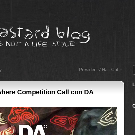
y
Presidents’ Hair Cut
»
here Competition Call con DA
C