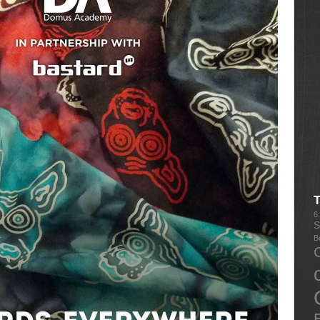
6
S
B
E