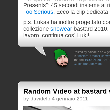
Presents”: 45 secondi insieme ai r
Too Serious
. Ecco la clip dedicata
p.s. Lukas ha inoltre progettato c
collezione
snowear
bastard 2010.
lavoro, continua così Luki!
Posted by davidelp on 4 g
in :
bastard
,
prodotti
,
snowb
Tagged:
BSUGN258
,
BSU
Goller
,
Random video
Random Video at bastard 
by davidelp 4 gennaio 2011