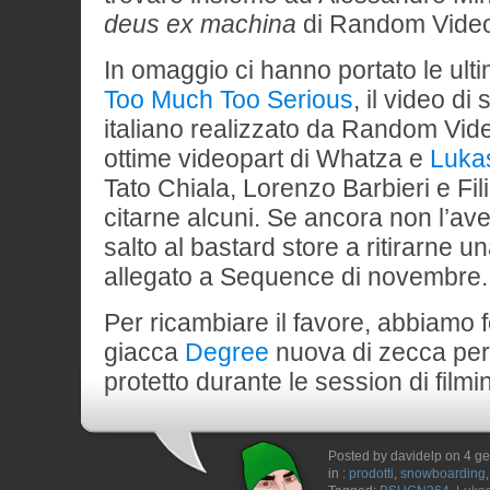
deus ex machina
di Random Vide
In omaggio ci hanno portato le ult
Too Much Too Serious
, il video d
italiano realizzato da Random Video
ottime videopart di Whatza e
Lukas
Tato Chiala, Lorenzo Barbieri e Fil
citarne alcuni. Se ancora non l’avet
salto al bastard store a ritirarne un
allegato a Sequence di novembre.
Per ricambiare il favore, abbiamo f
giacca
Degree
nuova di zecca per
protetto durante le session di film
Posted by davidelp on 4 g
in :
prodotti
,
snowboarding