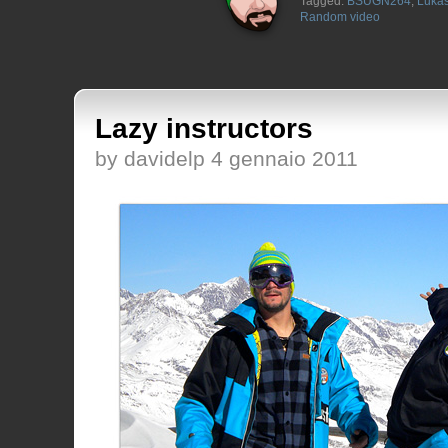
Tagged:
BSUGN264
,
Lukas
Random video
Lazy instructors
by davidelp 4 gennaio 2011