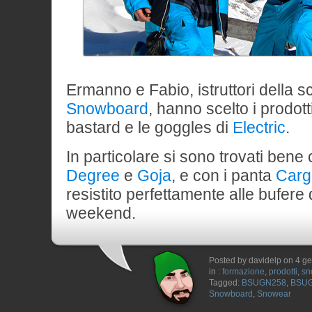
Ermanno e Fabio, istruttori della 
Snowboard
, hanno scelto i prodot
bastard e le goggles di
Electric
.
In particolare si sono trovati bene
Degree
e
Goja
, e con i panta
Carg
resistito perfettamente alle bufere
weekend.
Posted by davidelp on 4 g
in :
formazione
,
prodotti
,
sn
Tagged:
BSUGN258
,
BSU
Snowboard
,
Snowear