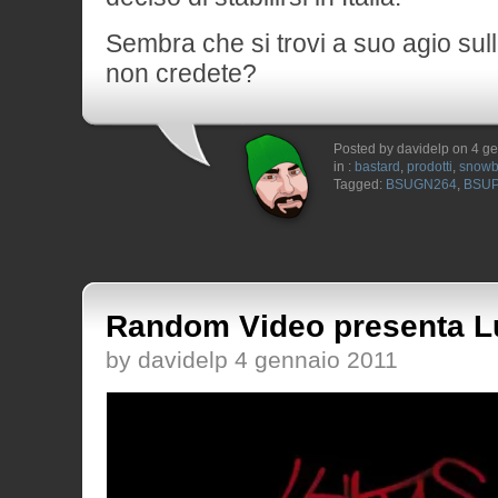
Sembra che si trovi a suo agio su
non credete?
Posted by davidelp on 4 g
in :
bastard
,
prodotti
,
snowb
Tagged:
BSUGN264
,
BSU
Random Video presenta L
by davidelp 4 gennaio 2011