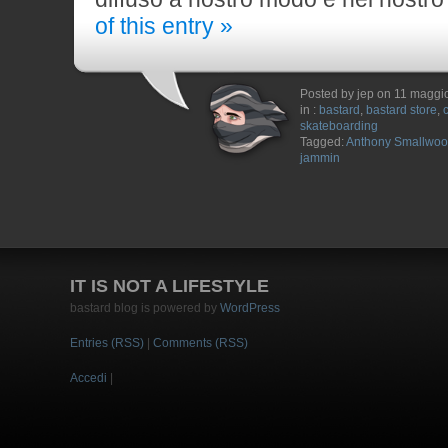
of this entry »
Posted by jep on 11 maggi
in :
bastard
,
bastard store
,
skateboarding
Tagged:
Anthony Smallwo
jammin
IT IS NOT A LIFESTYLE
bastard blog is powered by
WordPress
Entries (RSS)
|
Comments (RSS)
Accedi
|