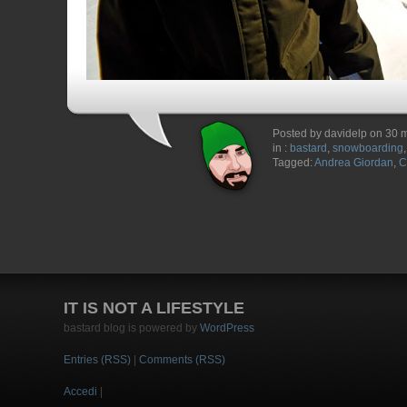
Posted by davidelp on 30 
in :
bastard
,
snowboarding
Tagged:
Andrea Giordan
,
C
IT IS NOT A LIFESTYLE
bastard blog is powered by
WordPress
Entries (RSS)
|
Comments (RSS)
Accedi
|