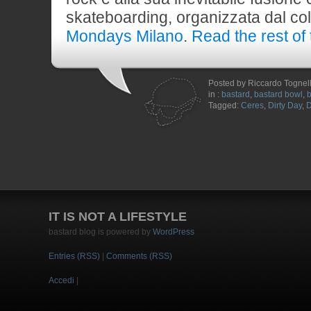
skateboarding, organizzata dal coll
Mondays Milano
.
Read the rest of 
Posted by Riccardo Tognel
in :
bastard
,
bastard bowl
,
b
Tagged:
Ceres
,
Dirty Day
,
D
IT IS NOT A LIFESTYLE
bastard blog is powered by
WordPress
Entries (RSS)
|
Comments (RSS)
Accedi
|