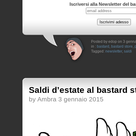
Iscriversi alla Newsletter del b
Posted by edop on 3 genn
in :
bastard
,
bastard store
,
Tagged:
newsletter
,
saldi
Saldi d’estate al bastard s
by Ambra 3 gennaio 2015