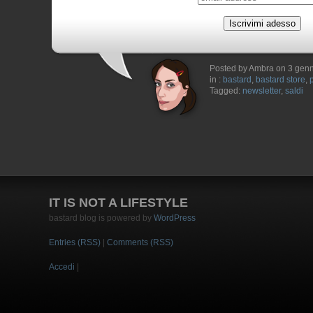
Posted by Ambra on 3 gen
in :
bastard
,
bastard store
,
Tagged:
newsletter
,
saldi
IT IS NOT A LIFESTYLE
bastard blog is powered by
WordPress
Entries (RSS)
|
Comments (RSS)
Accedi
|