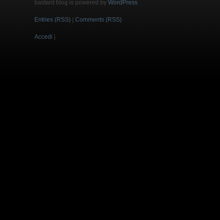
bastard blog is powered by
WordPress
Entries (RSS)
|
Comments (RSS)
Accedi
|