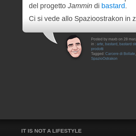
del progetto
Jammin
di
bastard
.
Ci si vede allo Spazioostrakon in 
Posted by maxb on 28 mar
in :
arte
,
bastard
,
bastard st
prodotti
Tagged:
Carcere di Bollate
SpazioOstrakon
IT IS NOT A LIFESTYLE