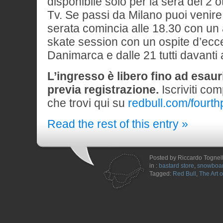
disponibile solo per la sera del 2 
Tv. Se passi da Milano puoi venire 
serata comincia alle 18.30 con un 
skate session con un ospite d’ecc
Danimarca e dalle 21 tutti davanti
L’ingresso è libero fino ad esau
previa registrazione.
Iscriviti co
che trovi qui su
redbull.com/fourt
Read the rest of this entry »
Posted by Riccardo Tognel
in :
bastard store
,
snowboar
Tagged:
Red Bull
,
The Art o