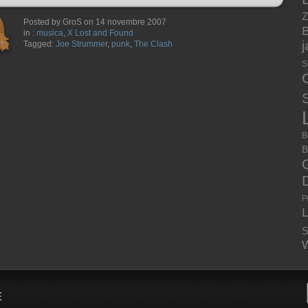
Z
Posted by GroS on 14 novembre 2007
B
in :
musica
,
X Lost and Found
Tagged:
Joe Strummer
,
punk
,
The Clash
S
S
B
B
P
S
W
E