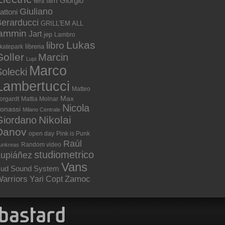
film
Giorgio
fiera
Giuliano
attoni
erarducci
GRILL'EM ALL
jammin
Jart
jep
Lambro
Lukas
libro
libreria
katepark
Goller
Marcin
Lupi
Marco
olecki
Lambertucci
Matteo
Max
orgardt
Mattia Molnar
Nicola
onassi
Milano Centrale
Nikolai
Giordano
Danov
open day
Pink is Punk
Raúl
Random video
unkreas
studiometrico
Lupiáñez
Vans
ud Sound System
arriors
Zamoc
Yari Copt