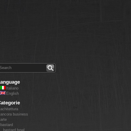
Language
Italiano
English
ategorie
achitettura
ancora business
arte
bastard
bastard bowl