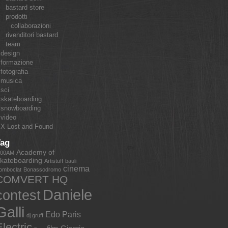
bastard store
prodotti
collaborazioni
rivenditori bastard
team
design
formazione
fotografia
musica
sci
skateboarding
snowboarding
video
X Lost and Found
Tag
Academy of
:00AM
kateboarding
Artistuff
bauli
cinema
omboclat
Bonassodromo
COMVERT HQ
Daniele
contest
Galli
Edo Paris
dj gruff
lectric