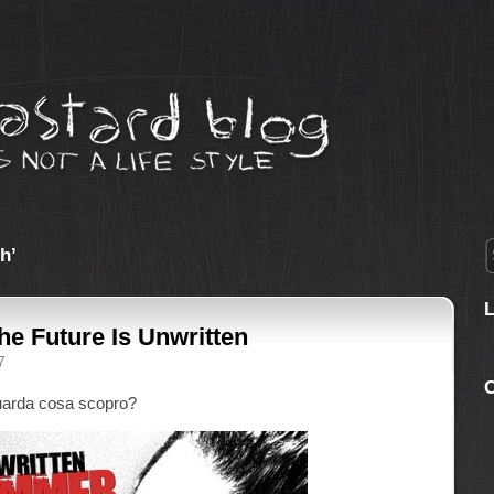
h’
he Future Is Unwritten
7
C
guarda cosa scopro?