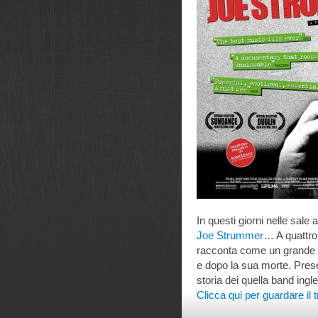
In questi giorni nelle sale 
Joe Strummer
… A quattro 
racconta come un grande c
e dopo la sua morte. Pres
storia dei quella band ing
Clicca qui per guardare il t