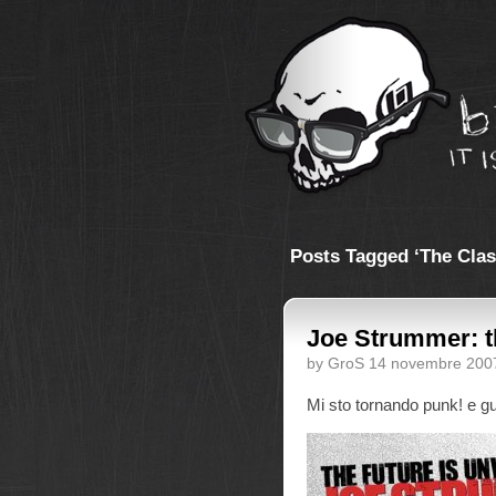
Posts Tagged ‘The Clas
Joe Strummer: t
by GroS 14 novembre 200
Mi sto tornando punk! e 